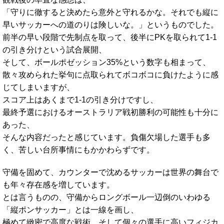
「守りに徹すると決めたら意外と守れるかな。それでも縦に
早いサッカーへの道のりは険しいな。」というものでした。
前半の早い段階で先制点を取って、後半にPKを取られて1-1
の引き分けという試合展開、
そして、ボールポゼッション35%という数字も相まって、
散々攻められた挙句に点取られてボコボコに負けたように感
じてしまいますが、
スコア上はあくまで1-1の引き分けですし、
最終予選におけるオーストラリア戦初勝利の可能性も十分に
あった、
そんな内容だったと感じています。負傷欠場した選手も多
く、苦しい台所事情にもかかわらずです。
守備を固めて、カウンターで沈めるサッカーは世界の舞台で
も年々存在感を増しています。
とは言うものの、守備からロングボール一辺倒のいわゆる
「縦ポンサッカー」とは一線を画し、
極めて緻密で高度な戦術、そして個々の選手に高いフィジカ