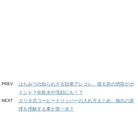
PREV
はちみつの知られざる効果アレコレ。寝る前の摂取がポ
イント？化粧水や洗顔にも！？
NEXT
カリタ式コーヒードリッパーの入れ方まとめ。抽出の原
理を理解する事が第一歩？