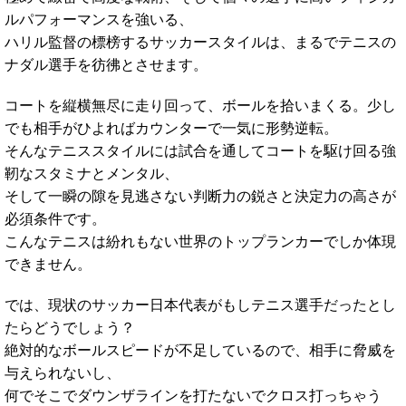
ルパフォーマンスを強いる、
ハリル監督の標榜するサッカースタイルは、まるでテニスの
ナダル選手を彷彿とさせます。
コートを縦横無尽に走り回って、ボールを拾いまくる。少し
でも相手がひよればカウンターで一気に形勢逆転。
そんなテニススタイルには試合を通してコートを駆け回る強
靭なスタミナとメンタル、
そして一瞬の隙を見逃さない判断力の鋭さと決定力の高さが
必須条件です。
こんなテニスは紛れもない世界のトップランカーでしか体現
できません。
では、現状のサッカー日本代表がもしテニス選手だったとし
たらどうでしょう？
絶対的なボールスピードが不足しているので、相手に脅威を
与えられないし、
何でそこでダウンザラインを打たないでクロス打っちゃう