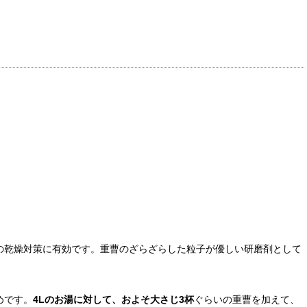
の乾燥対策に有効です。重曹のざらざらした粒子が優しい研磨剤として
めです。
4Lのお湯に対して、およそ大さじ3杯
ぐらいの重曹を加えて、