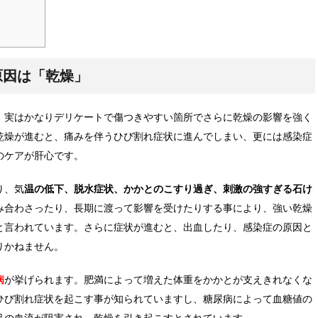
原因は「乾燥」
、実はかなりデリケートで傷つきやすい箇所でさらに乾燥の影響を強く
乾燥が進むと、痛みを伴うひび割れ症状に進んでしまい、更には感染症
のケアが肝心です。
り、気
温の低下、脱水症状、かかとのこすり過ぎ、刺激の強すぎる石け
み合わさったり、長期に渡って影響を受けたりする事により、強い乾燥
と言われています。さらに症状が進むと、出血したり、感染症の原因と
りかねません。
病
が挙げられます。肥満によって増えた体重をかかとが支えきれなくな
ひび割れ症状を起こす事が知られていますし、糖尿病によって血糖値の
足の血流が阻害され、乾燥を引き起こすとされています。