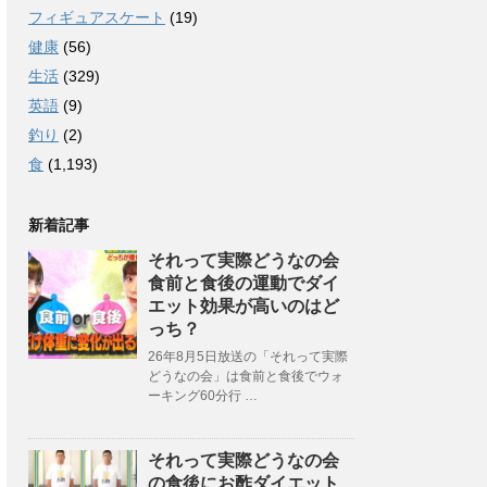
フィギュアスケート
(19)
健康
(56)
生活
(329)
英語
(9)
釣り
(2)
食
(1,193)
新着記事
それって実際どうなの会
食前と食後の運動でダイ
エット効果が高いのはど
っち？
26年8月5日放送の「それって実際
どうなの会」は食前と食後でウォ
ーキング60分行 …
それって実際どうなの会
の食後にお酢ダイエット