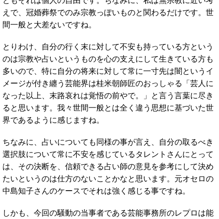
ともそれは個人の自由です。ちなみに、私は無宗教に近い考
えで、冠婚葬祭でのみ宗教っぽいものと関わるだけです。世
間一般と大差ないですね。
とりわけ、自分の行く末に対して不安も持っている方という
のは宗教や占いというものを心の支えにして生きている方も
多いので、特に自分の将来に対して常に一寸先は闇というイ
メージが付き纏う芸能界は桂米朝師匠のおっしゃる「芸人に
なった以上、末路哀れは覚悟の前やで。」と言う言葉に尽き
ると思います。我々世間一般とは全く違う思想に基づいた世
界であるように感じますね。
ちなみに、占いについても同様の事が言え、自分の取るべき
選択肢について常に不安を感じているタレントさんにとって
は、その決断を、信頼できる占い師の意見を参考にして決め
たいというのは仕方のないことかなと思います。元オセロの
中島知子さんのケースでそれは強く感じる事ですね。
しかも、今回の騒動の当事者である芸能事務所のレプロは能