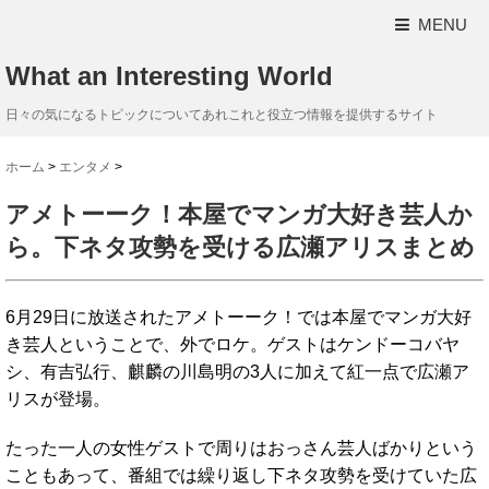
MENU
What an Interesting World
日々の気になるトピックについてあれこれと役立つ情報を提供するサイト
ホーム
>
エンタメ
>
アメトーーク！本屋でマンガ大好き芸人か
ら。下ネタ攻勢を受ける広瀬アリスまとめ
6月29日に放送されたアメトーーク！では本屋でマンガ大好
き芸人ということで、外でロケ。ゲストはケンドーコバヤ
シ、有吉弘行、麒麟の川島明の3人に加えて紅一点で広瀬ア
リスが登場。
たった一人の女性ゲストで周りはおっさん芸人ばかりという
こともあって、番組では繰り返し下ネタ攻勢を受けていた広