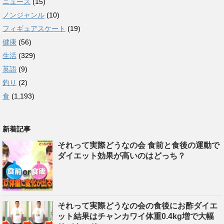
ニュース
(15)
ノンジャンル
(10)
フィギュアスケート
(19)
健康
(56)
生活
(329)
英語
(9)
釣り
(2)
食
(1,193)
新着記事
それって実際どうなの会 食前と食後の運動で
ダイエット効果が高いのはどっち？
それって実際どうなの会の食後にお酢ダイエ
ット結果はチャンカワイ体重0.4kg増で大幅