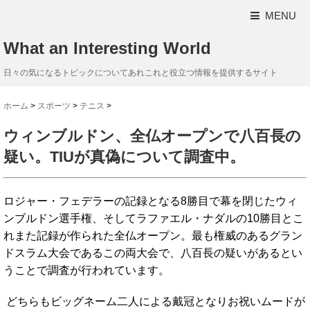
MENU
What an Interesting World
日々の気になるトピックについてあれこれと役立つ情報を提供するサイト
ホーム
>
スポーツ
>
テニス
>
ウィンブルドン、全仏オープンで八百長の
疑い。TIUが真偽について調査中。
ロジャー・フェデラーの記録となる8勝目で幕を閉じたウィ
ンブルドン選手権、そしてラファエル・ナダルの10勝目とこ
れまた記録が作られた全仏オープン。最も権威のあるグラン
ドスラム大会であるこの両大会で、八百長の疑いがあるとい
うことで調査が行われています。
どちらもビッグネーム二人による戴冠となりお祝いムードが