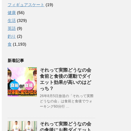
フィギュアスケート
(19)
健康
(56)
生活
(329)
英語
(9)
釣り
(2)
食
(1,193)
新着記事
それって実際どうなの会
食前と食後の運動でダイ
エット効果が高いのはど
っち？
26年8月5日放送の「それって実際
どうなの会」は食前と食後でウォ
ーキング60分行 …
それって実際どうなの会
の食後にお酢ダイエット