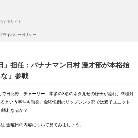
供するサイト
プライバシーポリシー
金曜日」担任：バナナマン日村 漫才部が本格始
みな」参戦
とで日比野、チャーリー、本多の3名のネタ見せの様子が流れ、料理対
れるという事件も勃発。金曜恒例のリップシンク部では双子ユニット
初勝利なるか？
年C組 金曜日の内容について見てみましょう。