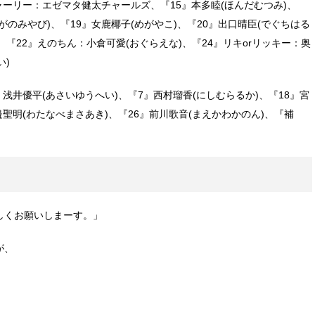
ャーリー：エゼマタ健太チャールズ、『15』本多睦(ほんだむつみ)、
ながのみやび)、『19』女鹿椰子(めがやこ)、『20』出口晴臣(でぐちはる
、『22』えのちん：小倉可愛(おぐらえな)、『24』リキorリッキー：奥
い)
浅井優平(あさいゆうへい)、『7』西村瑠香(にしむらるか)、『18』宮
邉聖明(わたなべまさあき)、『26』前川歌音(まえかわかのん)、『補
しくお願いしまーす。」
が、
」