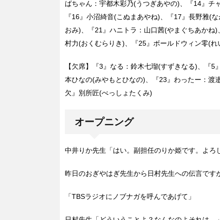
ばちゃん：宇都木彩乃(うつぎあやの)、『14』チ
『16』小沼綺音(こぬまあやね)、『17』長野雅(
おみ)、『21』ハニトラ：山口茜(やまぐちあかね)
村力(おくむらりき)、『25』ボールドウィン零(れ
【欠席】『3』なる：鈴木七瑠(すずきなる)、『5』
本ひなの(みやもとひなの)、『23』わったー：渡
欠』別所匠(べっしょたくみ)
オープニング
中井りか先生「はい。副担任のりか姫です。よろ
昨日のおぎやはぎ先生から日村先生への伝言です
「TBSラジオにノブナガを呼んであげて」
日村先生「どういうことよ？なんなのよそれは。