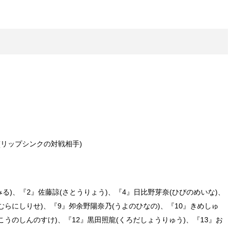
(リップシンクの対戦相手)
る)、『2』佐藤諒(さとうりょう)、『4』日比野芽奈(ひびのめいな)、
むらにしりせ)、『9』夘余野陽奈乃(うよのひなの)、『10』きめしゅ
こうのしんのすけ)、『12』黒田照龍(くろだしょうりゅう)、『13』お