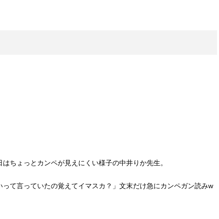
日はちょっとカンペが見えにくい様子の中井りか先生。
いって言っていたの覚えてイマスカ？」文末だけ急にカンペガン読みw