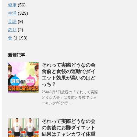
健康
(56)
生活
(329)
英語
(9)
釣り
(2)
食
(1,193)
新着記事
それって実際どうなの会
食前と食後の運動でダイ
エット効果が高いのはど
っち？
26年8月5日放送の「それって実際
どうなの会」は食前と食後でウォ
ーキング60分行 …
それって実際どうなの会
の食後にお酢ダイエット
結果はチャンカワイ体重