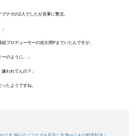
ノブナガの2人でしたが見事に撃沈。
。」
番組プロデューサーの佐久間Pまでいたんですが、
ィーのように。」
。嫌われてんの？」
だったようですね。
ぎやはぎ 傷心のノブナガを尻目に女鹿vsリキの料理対決！