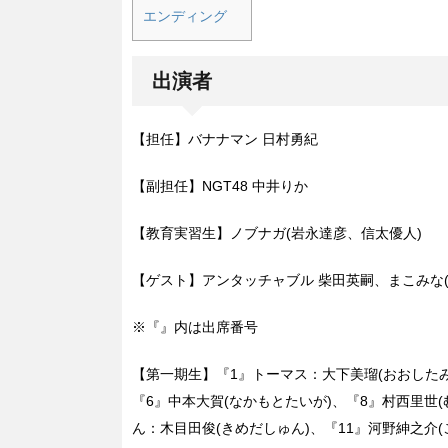
エンディング
出演者
【担任】バナナマン 日村勇紀
【副担任】NGT48 中井りか
【教育実習生】ノブナガ(岩永達彦、信太優人)
【ゲスト】アンタッチャブル 柴田英嗣、まこみな
※『』内は出席番号
【第一期生】『1』トーマス：大下美瑠(おおしたみ
『6』中本大賀(なかもとたいが)、『8』村西里世(
ん：木目田俊(きめだしゅん)、『11』河野紳之介(