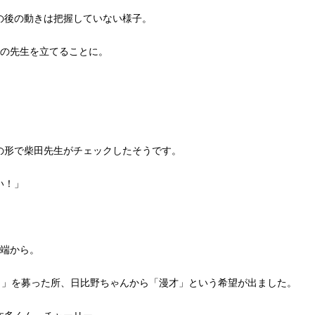
の後の動きは把握していない様子。
問の先生を立てることに。
」
の形で柴田先生がチェックしたそうです。
い！」
発端から。
と」を募った所、日比野ちゃんから「漫才」という希望が出ました。