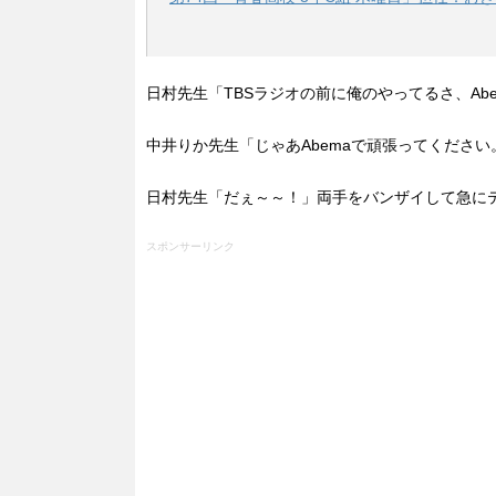
日村先生「TBSラジオの前に俺のやってるさ、Ab
中井りか先生「じゃあAbemaで頑張ってくださ
日村先生「だぇ～～！」両手をバンザイして急に
スポンサーリンク