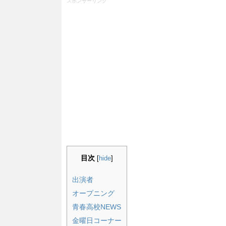
スポンサーリンク
目次
[
hide
]
出演者
オープニング
青春高校NEWS
金曜日コーナー