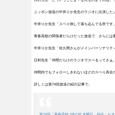
ニッポン放送の中井りか先生のラジオに出演した
中井りか先生「スベり倒して落ち込んでる所です
青春高校の関係者だらけだった放送で、さらには
中井りか先生「佐久間さんがメインパーソナリテ
日村先生「仲間だらけのラジオでスベるってさぁ
仲間内でもフォローしきれないほどのスベり具合
詳しくは第74回放送の紹介記事で。
第74回「青春高校 3年C組 木曜日」担任：お