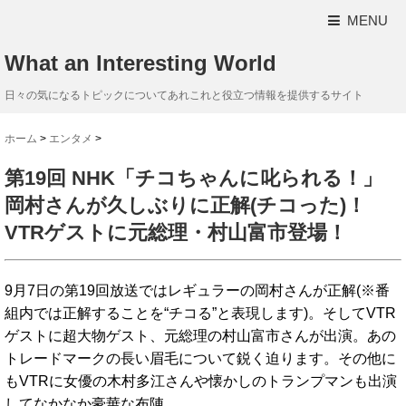
MENU
What an Interesting World
日々の気になるトピックについてあれこれと役立つ情報を提供するサイト
ホーム
>
エンタメ
>
第19回 NHK「チコちゃんに叱られる！」
岡村さんが久しぶりに正解(チコった)！
VTRゲストに元総理・村山富市登場！
9月7日の第19回放送ではレギュラーの岡村さんが正解(※番
組内では正解することを“チコる”と表現します)。そしてVTR
ゲストに超大物ゲスト、元総理の村山富市さんが出演。あの
トレードマークの長い眉毛について鋭く迫ります。その他に
もVTRに女優の木村多江さんや懐かしのトランプマンも出演
してなかなか豪華な布陣。