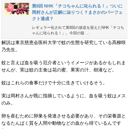
第8回 NHK「チコちゃんに叱られる！」ついに
岡村さんが正解に辿りつく？まさかのパーフェ
クト達成？
レギュラー化されて第8回の放送を迎えたNHK「チコち
ゃんに叱られる！」。今回の疑 ...
解説は東京慈恵会医科大学で蚊の生態を研究している髙柳咲
乃先生。
蚊と言えば血を吸う厄介者というイメージがあるかもしれま
せんが、実は蚊の主食は花の蜜、果実の汁、樹液など。
蚊はこれらの食事だけで十分に生きていけるそう。
実は岡村さんが既に指摘しているように、血を吸う蚊はメス
のみ。
卵を産むために卵巣を発達させる必要があり、その栄養源と
なるたんぱく質を人間や動物などの血から得ているんです