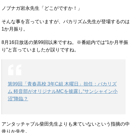
ノブナガ岩永先生「どこがですか！」
そんな事を言っていますが、バカリズム先生が登場するのは
1か月振り。
8月16日放送の第99回以来ですね。※番組内では“1か月半振
り”と言っていましたが誤りですね。
第99回「青春高校 3年C組 木曜日」担任：バカリズ
ム 軽音部がオリジナルMCを披露し“サンシャイン小
沼”降臨？
アンタッチャブル柴田先生よりも来ていないという指摘の中
井りか先生。