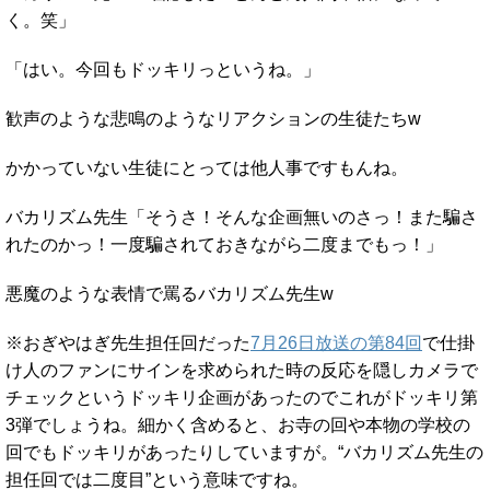
く。笑」
「はい。今回もドッキリっというね。」
歓声のような悲鳴のようなリアクションの生徒たちw
かかっていない生徒にとっては他人事ですもんね。
バカリズム先生「そうさ！そんな企画無いのさっ！また騙さ
れたのかっ！一度騙されておきながら二度までもっ！」
悪魔のような表情で罵るバカリズム先生w
※おぎやはぎ先生担任回だった
7月26日放送の第84回
で仕掛
け人のファンにサインを求められた時の反応を隠しカメラで
チェックというドッキリ企画があったのでこれがドッキリ第
3弾でしょうね。細かく含めると、お寺の回や本物の学校の
回でもドッキリがあったりしていますが。“バカリズム先生の
担任回では二度目”という意味ですね。