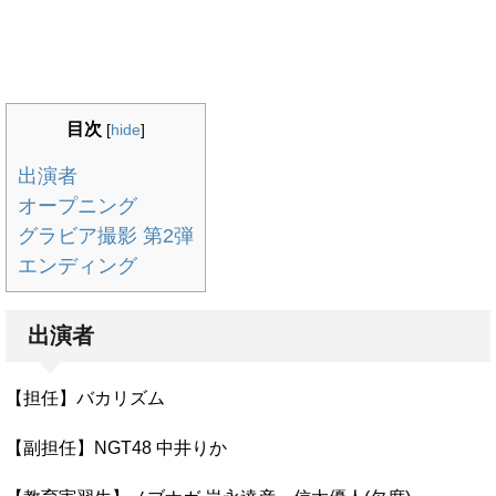
目次
[
hide
]
出演者
オープニング
グラビア撮影 第2弾
エンディング
出演者
【担任】バカリズム
【副担任】NGT48 中井りか