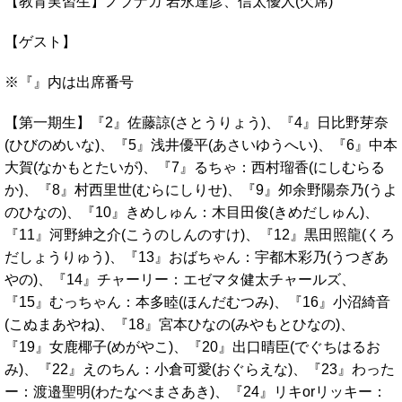
【教育実習生】ノブナガ 岩永達彦、信太優人(欠席)
【ゲスト】
※『』内は出席番号
【第一期生】『2』佐藤諒(さとうりょう)、『4』日比野芽奈
(ひびのめいな)、『5』浅井優平(あさいゆうへい)、『6』中本
大賀(なかもとたいが)、『7』るちゃ：西村瑠香(にしむらる
か)、『8』村西里世(むらにしりせ)、『9』夘余野陽奈乃(うよ
のひなの)、『10』きめしゅん：木目田俊(きめだしゅん)、
『11』河野紳之介(こうのしんのすけ)、『12』黒田照龍(くろ
だしょうりゅう)、『13』おばちゃん：宇都木彩乃(うつぎあ
やの)、『14』チャーリー：エゼマタ健太チャールズ、
『15』むっちゃん：本多睦(ほんだむつみ)、『16』小沼綺音
(こぬまあやね)、『18』宮本ひなの(みやもとひなの)、
『19』女鹿椰子(めがやこ)、『20』出口晴臣(でぐちはるお
み)、『22』えのちん：小倉可愛(おぐらえな)、『23』わった
ー：渡邉聖明(わたなべまさあき)、『24』リキorリッキー：