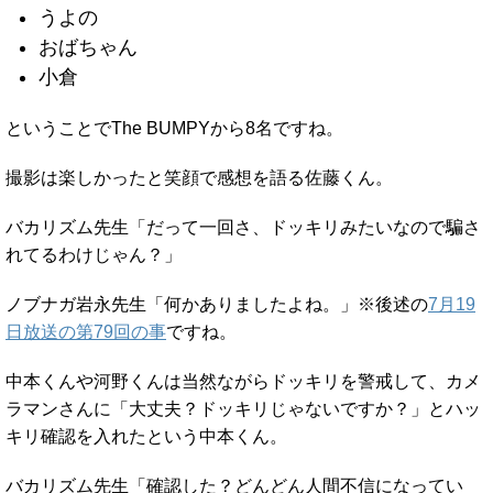
うよの
おばちゃん
小倉
ということでThe BUMPYから8名ですね。
撮影は楽しかったと笑顔で感想を語る佐藤くん。
バカリズム先生「だって一回さ、ドッキリみたいなので騙さ
れてるわけじゃん？」
ノブナガ岩永先生「何かありましたよね。」※後述の
7月19
日放送の第79回の事
ですね。
中本くんや河野くんは当然ながらドッキリを警戒して、カメ
ラマンさんに「大丈夫？ドッキリじゃないですか？」とハッ
キリ確認を入れたという中本くん。
バカリズム先生「確認した？どんどん人間不信になってい