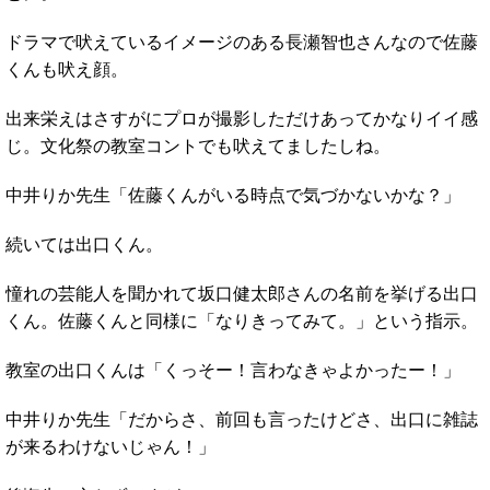
ドラマで吠えているイメージのある長瀬智也さんなので佐藤
くんも吠え顔。
出来栄えはさすがにプロが撮影しただけあってかなりイイ感
じ。文化祭の教室コントでも吠えてましたしね。
中井りか先生「佐藤くんがいる時点で気づかないかな？」
続いては出口くん。
憧れの芸能人を聞かれて坂口健太郎さんの名前を挙げる出口
くん。佐藤くんと同様に「なりきってみて。」という指示。
教室の出口くんは「くっそー！言わなきゃよかったー！」
中井りか先生「だからさ、前回も言ったけどさ、出口に雑誌
が来るわけないじゃん！」