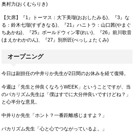
奥村力(おくむらりき)
【欠席】『1』トーマス：大下美瑠(おおしたみる)、『3』な
る：鈴木七瑠(すずきなる)、『21』ハニトラ：山口茜(やまぐ
ちあかね)、『25』ボールドウィン零(れい)、『26』前川歌音
(まえかわかのん)、『27』別所匠(べっしょたくみ)
オープニング
今日は副担任の中井りか先生が2日間のお休みを経て復帰。
今週は「先生と仲良くなろうWEEK」ということですが、当
のバカリズム先生は「僕はすでに大分仲良いですけどね？」
と心半分な意見。
中井りか先生「ホント？一番距離感じますよ？」
バカリズム先生「心と心でつながっているよ。」