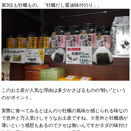
第3位も牡蠣もの。「牡蠣だし醤油味付のり」。
このお土産が人気な理由は多少かさばるものの“軽い”という
のがポイント。
実際に食べてみるとほんのり牡蠣の風味が感じられる味なの
で意外と万人受けしそうなお土産ですね。※意外と牡蠣感が
薄いという感想もあるのでクセは無いんですがタダの味付け