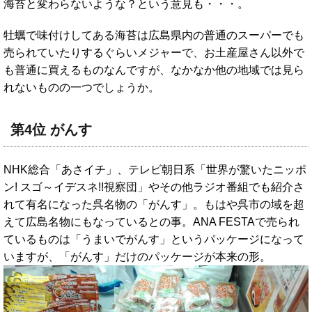
海苔と変わらないような？という意見も・・・。
牡蠣で味付けしてある海苔は広島県内の普通のスーパーでも
売られていたりするぐらいメジャーで、お土産屋さん以外で
も普通に買えるものなんですが、なかなか他の地域では見ら
れないものの一つでしょうか。
第4位 がんす
NHK総合「あさイチ」、テレビ朝日系「世界が驚いたニッポ
ン! スゴ～イデスネ!!視察団」やその他ラジオ番組でも紹介さ
れて有名になった呉名物の「がんす」。もはや呉市の域を超
えて広島名物にもなっているとの事。ANA FESTAで売られ
ているものは「うまいでがんす」というパッケージになって
いますが、「がんす」だけのパッケージが本来の形。