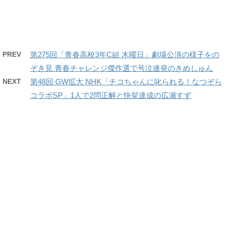
PREV
第275回「青春高校3年C組 木曜日」劇場公演の様子をの
ぞき見 青春チャレンジ傑作選で号泣連発のきめしゅん
NEXT
第48回 GW拡大 NHK「チコちゃんに叱られる！なつぞら
コラボSP」1人で2問正解と快挙達成の広瀬すず