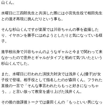
山くん。
水曜日に三四郎先生と共演した際には小宮先生役で相田先生
との漫才再現に挑んだりという事も。
そんな杉山くんですが楽屋では川谷ちゃんの事を盗撮した
り、イヤホンを勝手にはめようとしたりと気になっている様
子。
進学校出身で川谷ちゃんのようなギャルと今まで関わって来
なかったので意外とギャルがタイプと初めて気づいたという
杉山くんでした。
また、水曜日に行われた演技力対決では浅井くん(優子)が女
子役で登場。相手役として指名したのが森田くん。フラれた
直後の一言で「そんな事言われたらもっと好きになっちゃ
う。」と言い放って教室を盛り上げた浅井くん。
その後の放課後トークでは森田くんの「もっといい男になっ