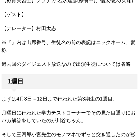
【教育実習生】ノブナガ 岩永達彦(療養中)、信太優人(欠席)
【ゲスト】
【ナレーター】村田太志
※『』内は出席番号、生徒名の前の表記はニックネーム、愛
称
過去回のダイジェスト放送なので出演生徒については省略
1週目
まずは4月8日～12日まで行われた第3期生の1週目。
月曜日に行われた学力テストコーナーでその見た目通りにお
バカ解答をしていたのが川谷ちゃん。
そして三四郎小宮先生のモノマネでずっと突き通したのが杉