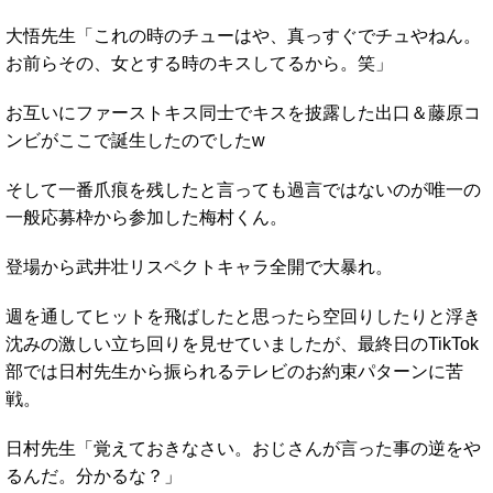
大悟先生「これの時のチューはや、真っすぐでチュやねん。
お前らその、女とする時のキスしてるから。笑」
お互いにファーストキス同士でキスを披露した出口＆藤原コ
ンビがここで誕生したのでしたw
そして一番爪痕を残したと言っても過言ではないのが唯一の
一般応募枠から参加した梅村くん。
登場から武井壮リスペクトキャラ全開で大暴れ。
週を通してヒットを飛ばしたと思ったら空回りしたりと浮き
沈みの激しい立ち回りを見せていましたが、最終日のTikTok
部では日村先生から振られるテレビのお約束パターンに苦
戦。
日村先生「覚えておきなさい。おじさんが言った事の逆をや
るんだ。分かるな？」