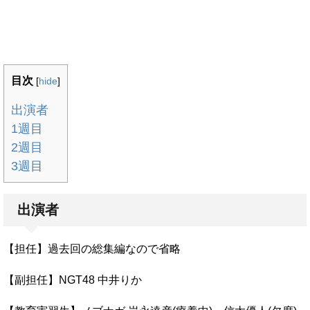
目次
[
hide
]
出演者
1週目
2週目
3週目
出演者
【担任】過去回の総集編なので省略
【副担任】NGT48 中井りか