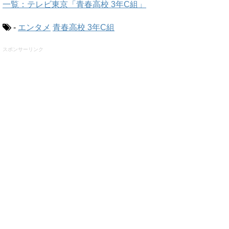
一覧：テレビ東京「青春高校 3年C組」
-
エンタメ
青春高校 3年C組
スポンサーリンク