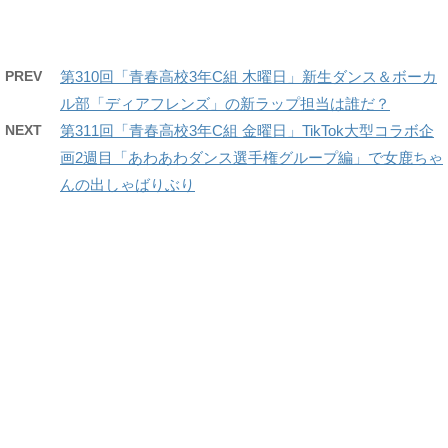
PREV
第310回「青春高校3年C組 木曜日」新生ダンス＆ボーカ
ル部「ディアフレンズ」の新ラップ担当は誰だ？
NEXT
第311回「青春高校3年C組 金曜日」TikTok大型コラボ企
画2週目「あわあわダンス選手権グループ編」で女鹿ちゃ
んの出しゃばりぶり