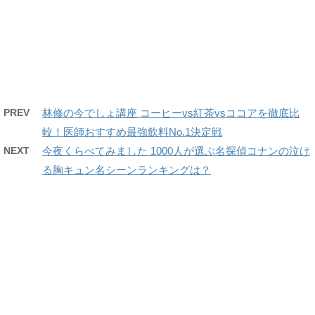
PREV
林修の今でしょ講座 コーヒーvs紅茶vsココアを徹底比
較！医師おすすめ最強飲料No.1決定戦
NEXT
今夜くらべてみました 1000人が選ぶ名探偵コナンの泣け
る胸キュン名シーンランキングは？