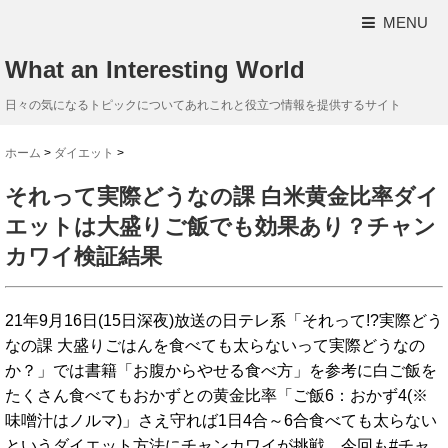
MENU
What an Interesting World
日々の気になるトピックについてあれこれと役立つ情報を提供するサイト
ホーム
>
ダイエット
>
それって実際どうなの課 白米黄金比率ダイ
エットは大盛りご飯でも効果あり？チャン
カワイ検証結果
21年9月16日(15日深夜)放送の日テレ系「それって!?実際どう
なの課 大盛りごはんを食べても太らないって実際どうなの
か？」では書籍「お腹からやせる食べ方」を参考に白ご飯を
たくさん食べてもおかずとの黄金比率「ご飯6：おかず4(※
味噌汁はノルマ)」さえ守れば1日4合～6合食べても太らない
というダイエット方法にチャンカワイが挑戦。今回も#チャ