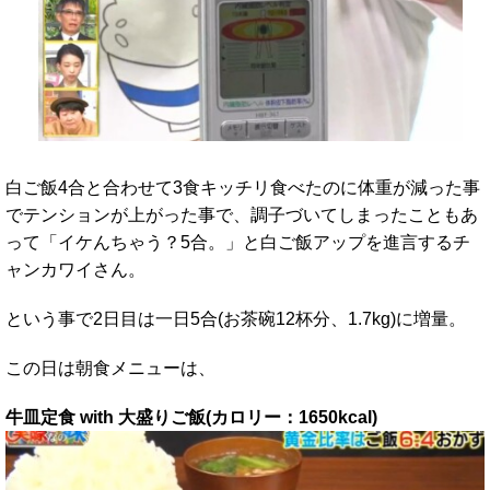
白ご飯4合と合わせて3食キッチリ食べたのに体重が減った事
でテンションが上がった事で、調子づいてしまったこともあ
って「イケんちゃう？5合。」と白ご飯アップを進言するチ
ャンカワイさん。
という事で2日目は一日5合(お茶碗12杯分、1.7kg)に増量。
この日は朝食メニューは、
牛皿定食 with 大盛りご飯(カロリー：1650kcal)