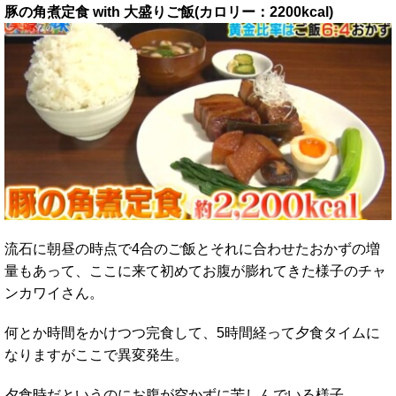
豚の角煮定食 with 大盛りご飯(カロリー：2200kcal)
流石に朝昼の時点で4合のご飯とそれに合わせたおかずの増
量もあって、ここに来て初めてお腹が膨れてきた様子のチャ
ンカワイさん。
何とか時間をかけつつ完食して、5時間経って夕食タイムに
なりますがここで異変発生。
夕食時だというのにお腹が空かずに苦しんでいる様子。