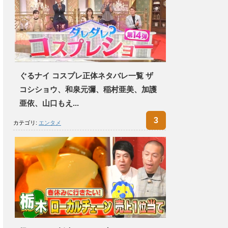
ぐるナイ コスプレ正体ネタバレ一覧 ザ
コシショウ、和泉元彌、稲村亜美、加護
亜依、山口もえ...
カテゴリ:
エンタメ