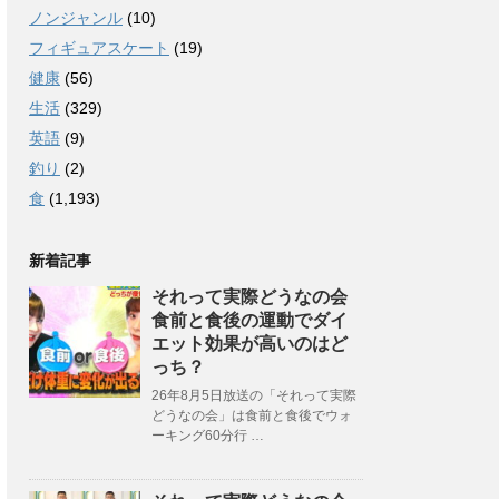
ノンジャンル
(10)
フィギュアスケート
(19)
健康
(56)
生活
(329)
英語
(9)
釣り
(2)
食
(1,193)
新着記事
それって実際どうなの会
食前と食後の運動でダイ
エット効果が高いのはど
っち？
26年8月5日放送の「それって実際
どうなの会」は食前と食後でウォ
ーキング60分行 …