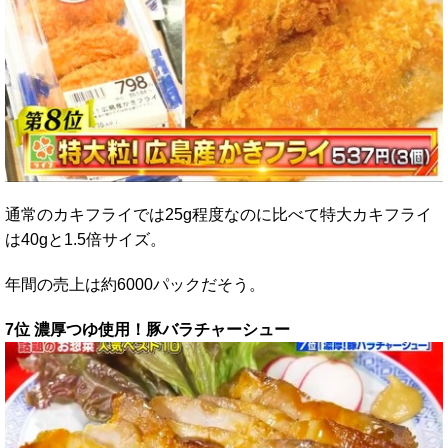
通常のカキフライでは25g程度なのに比べて特大カキフライ
は40gと1.5倍サイズ。
年間の売上は約6000パックだそう。
7位 濃厚つゆ使用！豚バラチャーシュー