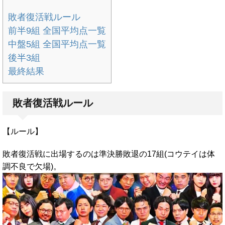
敗者復活戦ルール
前半9組 全国平均点一覧
中盤5組 全国平均点一覧
後半3組
最終結果
敗者復活戦ルール
【ルール】
敗者復活戦に出場するのは準決勝敗退の17組(コウテイは体
調不良で欠場)。