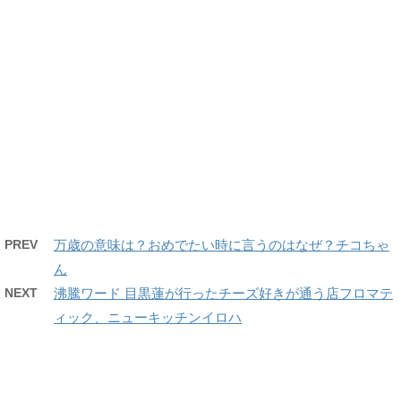
PREV
万歳の意味は？おめでたい時に言うのはなぜ？チコちゃ
ん
NEXT
沸騰ワード 目黒蓮が行ったチーズ好きが通う店フロマテ
ィック、ニューキッチンイロハ