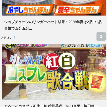
ジョブチューンのリンガーハット結果：2026年夏は2品中1品
合格で五分五分...
カテゴリ:
食
ぐるナイコスプレ正体一覧 狩野英孝、矢口真里、塚田僚一、