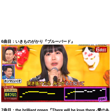
6曲目：いきものがかり『ブルーバード』
7曲目：the brilliant green『There will be love there -愛のあ