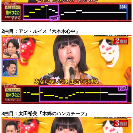
2曲目：アン・ルイス『六本木心中』
3曲目：太田裕美『木綿のハンカチーフ』