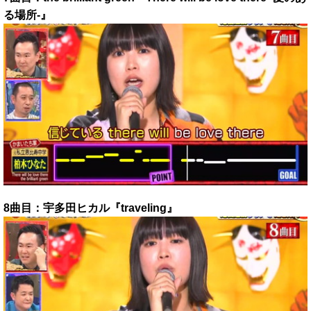
る場所-』
8曲目：宇多田ヒカル『traveling』