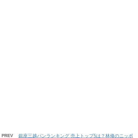
PREV
銀座三越パンランキング 売上トップ5は？林修のニッポ