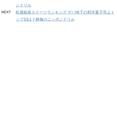
ンドリル
NEXT
松屋銀座スイーツランキング デパ地下の和洋菓子売上ト
ップ10は？林修のニッポンドリル