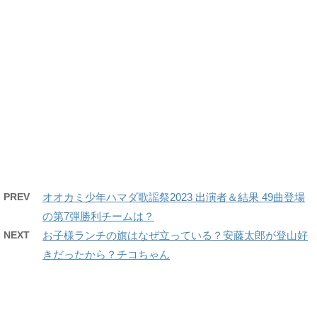
PREV
オオカミ少年ハマダ歌謡祭2023 出演者＆結果 49曲登場
の第7弾勝利チームは？
NEXT
お子様ランチの旗はなぜ立っている？安藤太郎が登山好
きだったから？チコちゃん