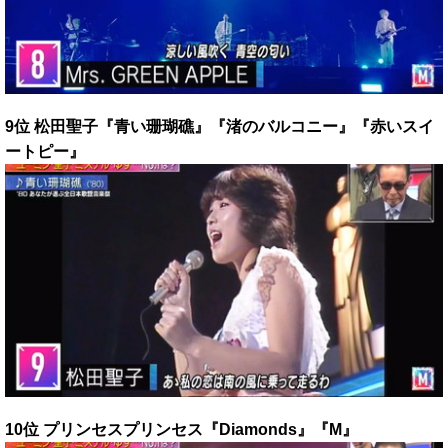
9位 松田聖子『青い珊瑚礁』『渚のバルコニー』『赤いスイ
ートピー』
10位 プリンセスプリンセス『Diamonds』『M』