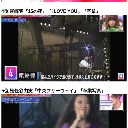
4位 尾崎豊『15の夜』『I LOVE YOU』『卒業』
5位 松任谷由実『中央フリーウェイ』『卒業写真』