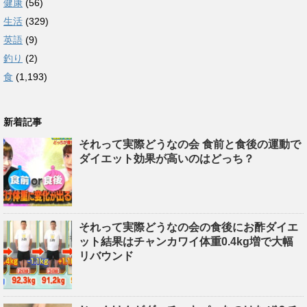
健康
(56)
生活
(329)
英語
(9)
釣り
(2)
食
(1,193)
新着記事
それって実際どうなの会 食前と食後の運動で
ダイエット効果が高いのはどっち？
それって実際どうなの会の食後にお酢ダイエ
ット結果はチャンカワイ体重0.4kg増で大幅
リバウンド