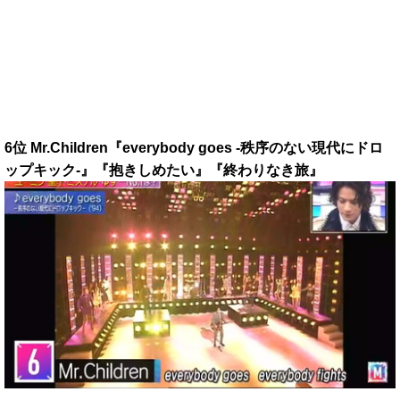
6位 Mr.Children『everybody goes -秩序のない現代にドロ
ップキック-』『抱きしめたい』『終わりなき旅』