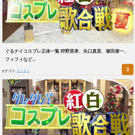
ぐるナイコスプレ正体一覧 狩野英孝、矢口真里、塚田僚一、
フィフィなど...
カテゴリ:
エンタメ