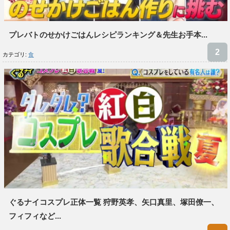
プレバトのせかけごはんレシピランキング＆先生お手本...
カテゴリ:
食
ぐるナイコスプレ正体一覧 狩野英孝、矢口真里、塚田僚一、
フィフィなど...