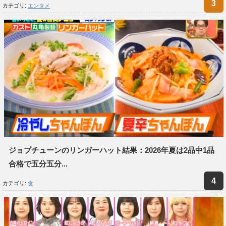
カテゴリ:
エンタメ
ジョブチューンのリンガーハット結果：2026年夏は2品中1品
合格で五分五分...
カテゴリ:
食