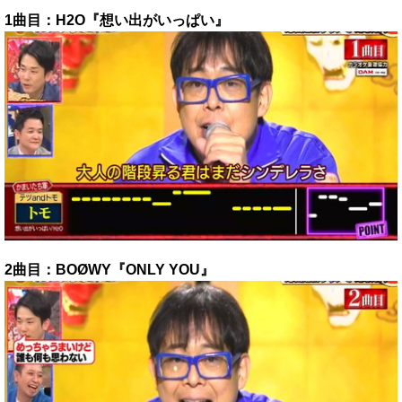
1曲目：H2O『想い出がいっぱい』
2曲目：BOØWY『ONLY YOU』