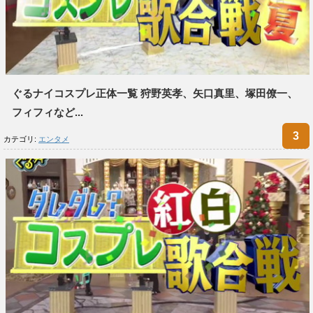
ぐるナイコスプレ正体一覧 狩野英孝、矢口真里、塚田僚一、
フィフィなど...
カテゴリ:
エンタメ