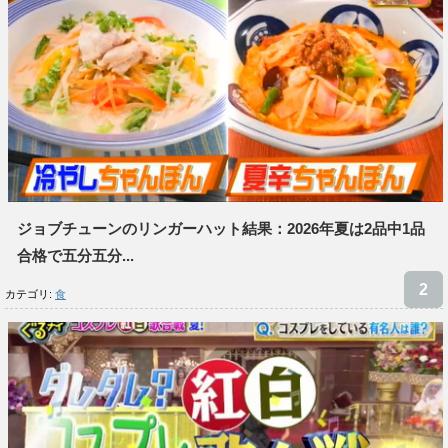
ジョブチューンのリンガーハット結果：2026年夏は2品中1品
合格で五分五分...
カテゴリ:
食