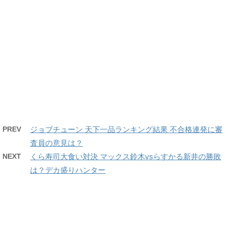
PREV
ジョブチューン 天下一品ランキング結果 不合格連発に審
査員の意見は？
NEXT
くら寿司大食い対決 マックス鈴木vsらすかる新井の勝敗
は？デカ盛りハンター