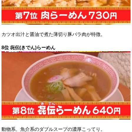
カツオ出汁と醤油で煮た薄切り豚バラ肉が特徴。
8位 㐂伝(きでん)らーめん
動物系、魚介系のダブルスープの濃厚こってり。