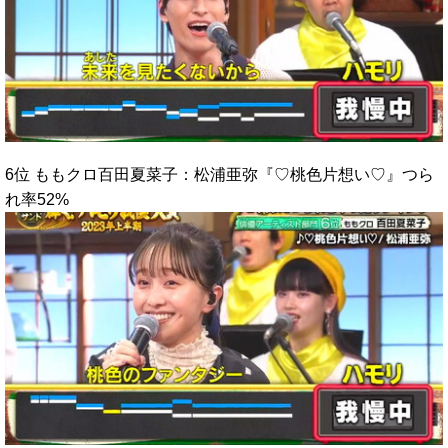
6位 ももクロ百田夏菜子：松浦亜弥『♡桃色片想い♡』つら
れ率52%