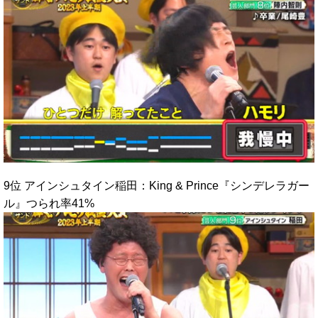
9位 アインシュタイン稲田：King & Prince『シンデレラガー
ル』つられ率41%