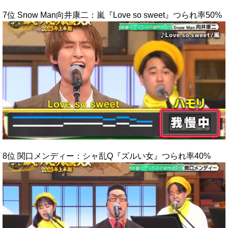
7位 Snow Man向井康二：嵐『Love so sweet』つられ率50%
8位 関口メンディー：シャ乱Q『ズルい女』つられ率40%