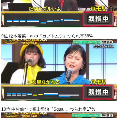
9位 松本若菜：aiko『カブトムシ』つられ率38%
10位 中村倫也：福山雅治『Squall』つられ率17%