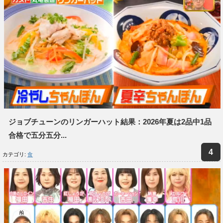
ジョブチューンのリンガーハット結果：2026年夏は2品中1品
合格で五分五分...
カテゴリ:
食