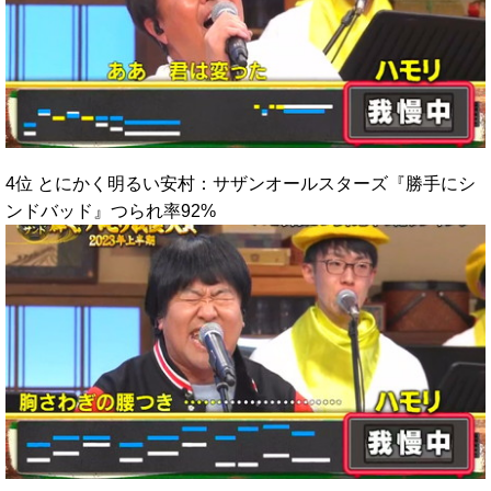
4位 とにかく明るい安村：サザンオールスターズ『勝手にシ
ンドバッド』つられ率92%