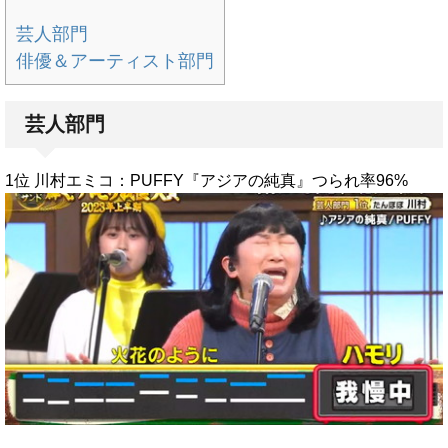
芸人部門
俳優＆アーティスト部門
芸人部門
1位 川村エミコ：PUFFY『アジアの純真』つられ率96%