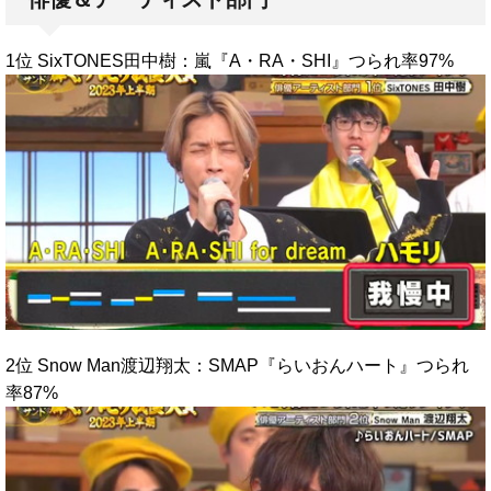
1位 SixTONES田中樹：嵐『A・RA・SHI』つられ率97%
2位 Snow Man渡辺翔太：SMAP『らいおんハート』つられ
率87%