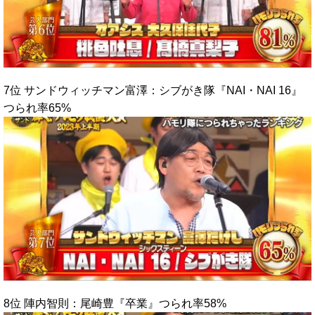
7位 サンドウィッチマン富澤：シブがき隊『NAI・NAI 16』
つられ率65%
8位 陣内智則：尾崎豊『卒業』つられ率58%