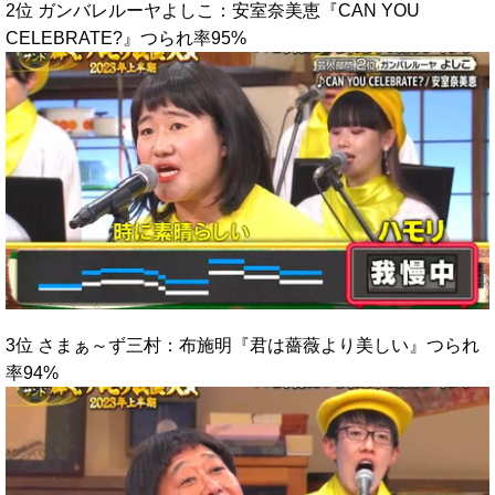
2位 ガンバレルーヤよしこ：安室奈美恵『CAN YOU
CELEBRATE?』つられ率95%
3位 さまぁ～ず三村：布施明『君は薔薇より美しい』つられ
率94%