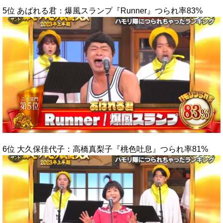
5位 あばれる君：爆風スランプ『Runner』つられ率83%
6位 大久保佳代子：高橋真梨子『桃色吐息』つられ率81%