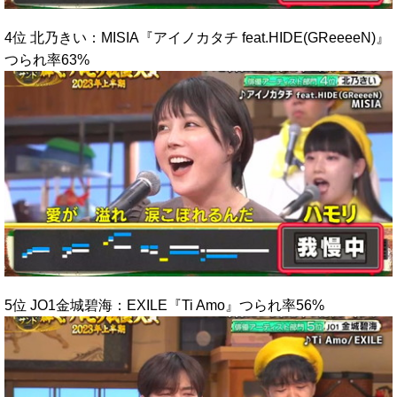
4位 北乃きい：MISIA『アイノカタチ feat.HIDE(GReeeeN)』
つられ率63%
5位 JO1金城碧海：EXILE『Ti Amo』つられ率56%