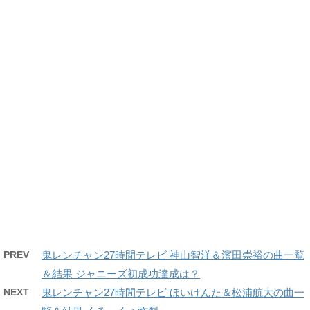
PREV
鬼レンチャン27時間テレビ 神山智洋＆濱田崇裕の曲一覧
＆結果 ジャニーズ初成功達成は？
NEXT
鬼レンチャン27時間テレビ ほいけんた＆松浦航大の曲一