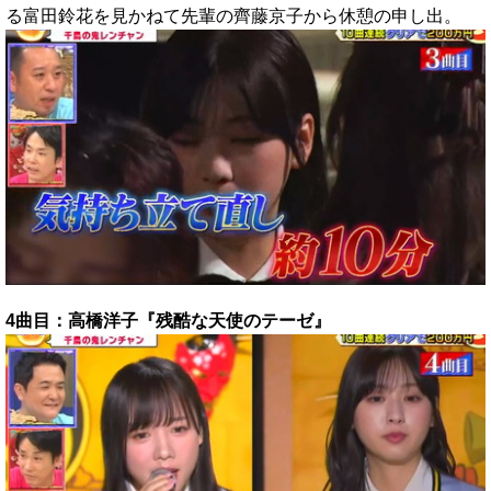
る富田鈴花を見かねて先輩の齊藤京子から休憩の申し出。
4曲目：高橋洋子『残酷な天使のテーゼ』