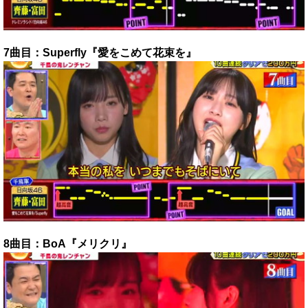
7曲目：Superfly『愛をこめて花束を』
8曲目：BoA『メリクリ』