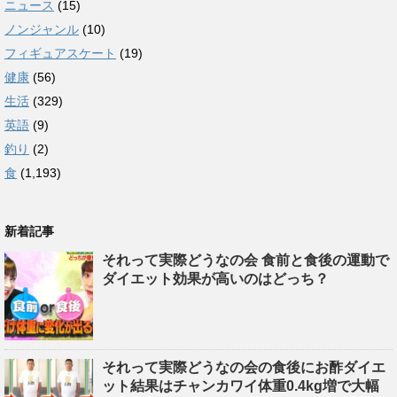
ニュース
(15)
ノンジャンル
(10)
フィギュアスケート
(19)
健康
(56)
生活
(329)
英語
(9)
釣り
(2)
食
(1,193)
新着記事
それって実際どうなの会 食前と食後の運動で
ダイエット効果が高いのはどっち？
それって実際どうなの会の食後にお酢ダイエ
ット結果はチャンカワイ体重0.4kg増で大幅