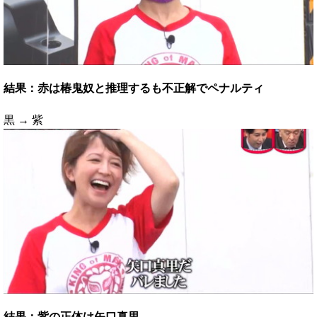
結果：赤は椿鬼奴と推理するも不正解でペナルティ
黒 → 紫
結果：紫の正体は矢口真里