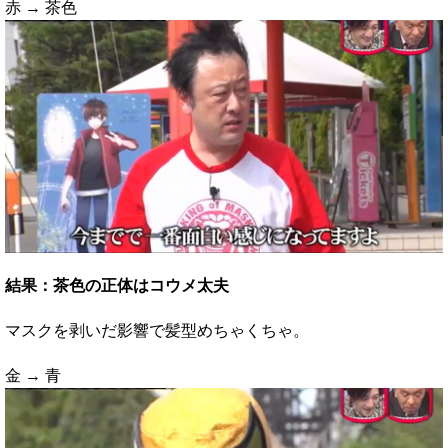
赤 → 茶色
結果：茶色の正体はコウメ太夫
マスクを剥いだ影響で髪型めちゃくちゃ。
金 → 青