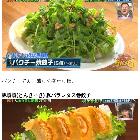
パクチーてんこ盛りの変わり種。
豚嘻嘻(とんきっき) 豚バラレタス巻餃子