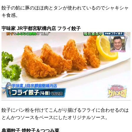
餃子の餡に豚のほほ肉とタンが使われているのでシャキシャ
キ食感。
宇味家 JR宇都宮駅構内店 フライ餃子
餃子にパン粉を付けてこんがり揚げるフライに合わせるのは
とんかつソースをベースにしたオリジナルソース。
典満餃子 焼餃子＆つつみ菜