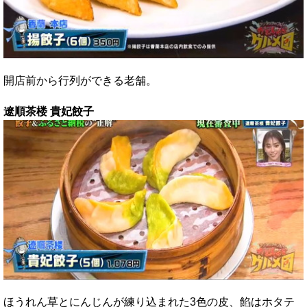
開店前から行列ができる老舗。
遼順茶楼 貴妃餃子
ほうれん草とにんじんが練り込まれた3色の皮、餡はホタテ