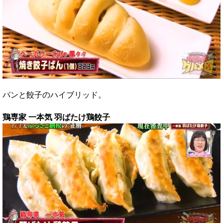
パンと餃子のハイブリッド。
鶏専家 一本気 羽ばたけ鶏餃子