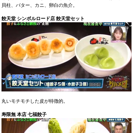
貝柱、バター、カニ、卵白の魚介。
餃天堂 シンボルロード店 餃天堂セット
丸いモチモチした皮が特徴的。
寿限無 本店 七福餃子