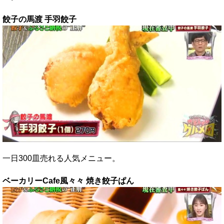
餃子の馬渡 手羽餃子
一日300皿売れる人気メニュー。
ベーカリーCafe風々々 焼き餃子ぱん