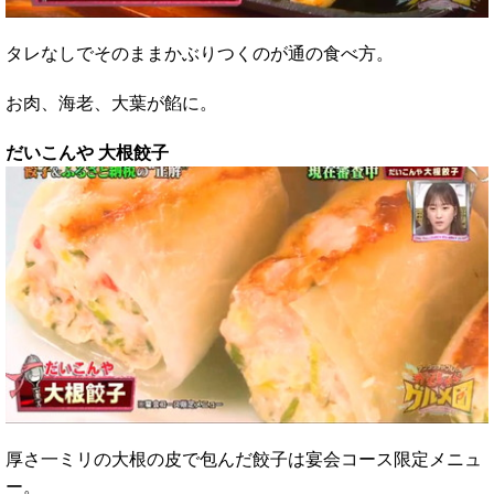
タレなしでそのままかぶりつくのが通の食べ方。
お肉、海老、大葉が餡に。
だいこんや 大根餃子
厚さ一ミリの大根の皮で包んだ餃子は宴会コース限定メニュ
ー。