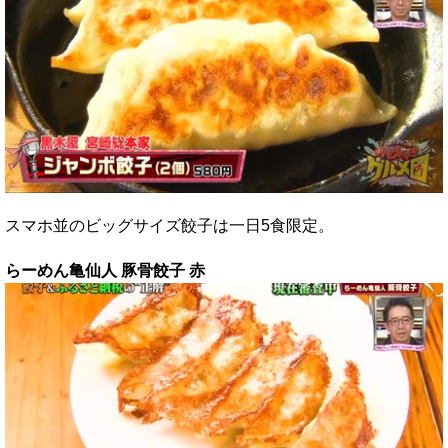
スマホ並のビッグサイズ餃子は一日5食限定。
らーめん亀仙人 豚骨餃子 赤