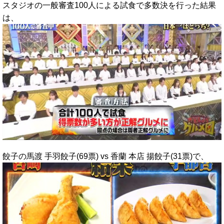
スタジオの一般審査100人による試食で多数決を行った結果
は、
餃子の馬渡 手羽餃子(69票) vs 香蘭 本店 揚餃子(31票)で、