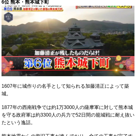
6位 熊本・熊本城下町
1607年に城作りの名手として知られる加藤清正によって築
城。
1877年の西南戦争では約1万3000人の薩摩軍に対して熊本城
を守る政府軍は約3300人の兵力で52日間の籠城戦に耐え抜い
たという逸話。