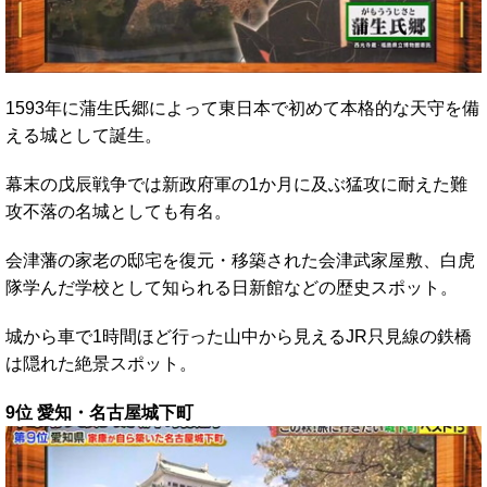
1593年に蒲生氏郷によって東日本で初めて本格的な天守を備
える城として誕生。
幕末の戊辰戦争では新政府軍の1か月に及ぶ猛攻に耐えた難
攻不落の名城としても有名。
会津藩の家老の邸宅を復元・移築された会津武家屋敷、白虎
隊学んだ学校として知られる日新館などの歴史スポット。
城から車で1時間ほど行った山中から見えるJR只見線の鉄橋
は隠れた絶景スポット。
9位 愛知・名古屋城下町