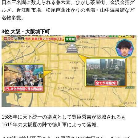
日本三名園に数えられる兼六園、ひがし茶屋街、金沢金箔グ
ルメ、近江町市場、松尾芭蕉ゆかりの名湯・山中温泉街など
名物多数。
3位 大阪・大阪城下町
1585年に天下統一の拠点として豊臣秀吉が築城されるも
1615年の大坂夏の陣で徳川軍によって落城。