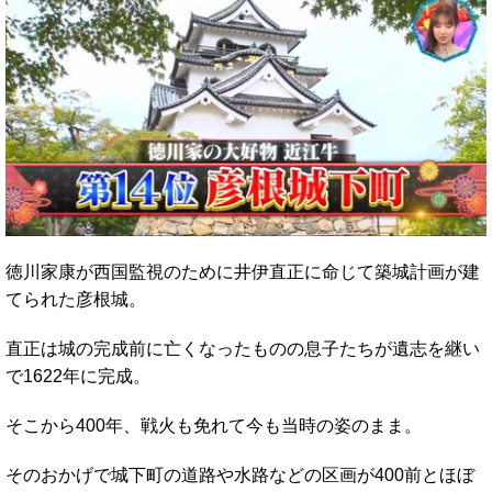
徳川家康が西国監視のために井伊直正に命じて築城計画が建
てられた彦根城。
直正は城の完成前に亡くなったものの息子たちが遺志を継い
で1622年に完成。
そこから400年、戦火も免れて今も当時の姿のまま。
そのおかげで城下町の道路や水路などの区画が400前とほぼ