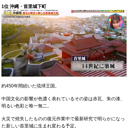
1位 沖縄・首里城下町
約450年間続いた琉球王国。
中国文化の影響が色濃く表れているその姿は赤瓦、朱の漆、
明るい色彩と唯一無二。
火災で焼失したものの復元作業中で最新研究で明らかになっ
た新しい首里城に生まれ変わる予定。