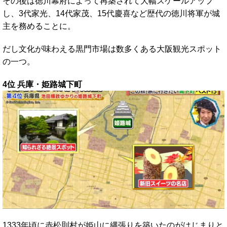
その後は徳川幕府によって再築されて大幅スケールアップ
し、3代家光、14代家茂、15代慶喜など歴代の徳川将軍が城
主を務めることに。
だし文化が味わえる黒門市場は数多くある大阪観光スポット
の一つ。
4位 兵庫・姫路城下町
1333年頃に赤松則村が姫山に縄張りを築いたのがはじまりと