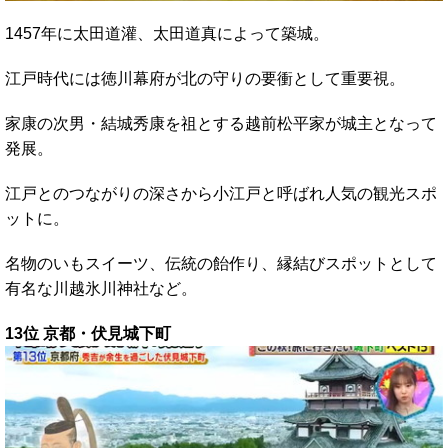
1457年に太田道灌、太田道真によって築城。
江戸時代には徳川幕府が北の守りの要衝として重要視。
家康の次男・結城秀康を祖とする越前松平家が城主となって
発展。
江戸とのつながりの深さから小江戸と呼ばれ人気の観光スポ
ットに。
名物のいもスイーツ、伝統の飴作り、縁結びスポットとして
有名な川越氷川神社など。
13位 京都・伏見城下町