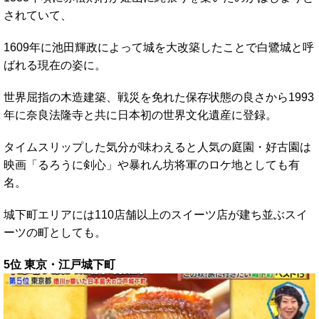
されていて、
1609年に池田輝政によって城を大改築したことで白鷺城と呼
ばれる現在の姿に。
世界屈指の木造建築、戦災を免れた保存状態の良さから1993
年に奈良法隆寺と共に日本初の世界文化遺産に登録。
タイムスリップした気分が味わえると人気の庭園・好古園は
映画「るろうに剣心」や暴れん坊将軍のロケ地としても有
名。
城下町エリアには110店舗以上のスイーツ店が建ち並ぶスイ
ーツの町としても。
5位 東京・江戸城下町