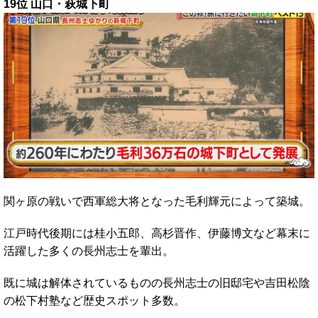
19位 山口・萩城下町
関ヶ原の戦いで西軍総大将となった毛利輝元によって築城。
江戸時代後期には桂小五郎、高杉晋作、伊藤博文など幕末に
活躍した多くの長州志士を輩出。
既に城は解体されているものの長州志士の旧邸宅や吉田松陰
の松下村塾など歴史スポット多数。