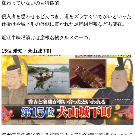
変わっていないのも特徴的。
侵入者を惑わせるどんつき、道をズラすくいちがいといった
仕掛けや城下町の外側に置かれた足軽組屋敷なども健在。
近江牛味噌漬けは彦根名物グルメの一つ。
15位 愛知・犬山城下町
織田信長の叔父である信康によって1537年に築城されたとさ