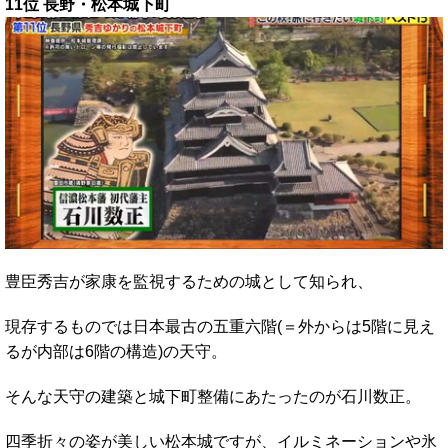
11位 長野・松本城下町
豊臣秀吉が家康を監視するための城として知られ、
現存するものでは日本最古の五重六階(＝外からは5階に見え
るが内部は6階の構造)の天守。
そんな天守の建築と城下町整備にあたったのが石川数正。
四季折々の姿が美しい松本城ですが、イルミネーションや氷