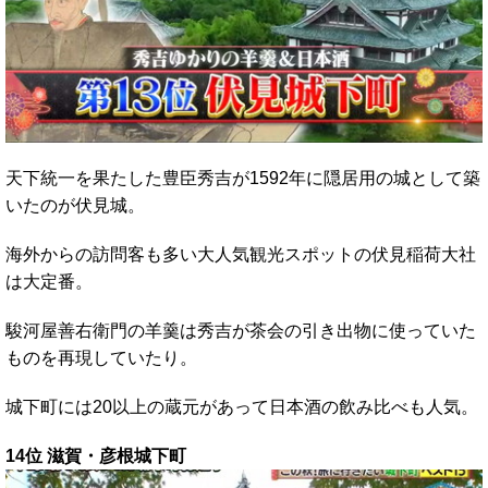
天下統一を果たした豊臣秀吉が1592年に隠居用の城として築
いたのが伏見城。
海外からの訪問客も多い大人気観光スポットの伏見稲荷大社
は大定番。
駿河屋善右衛門の羊羹は秀吉が茶会の引き出物に使っていた
ものを再現していたり。
城下町には20以上の蔵元があって日本酒の飲み比べも人気。
14位 滋賀・彦根城下町