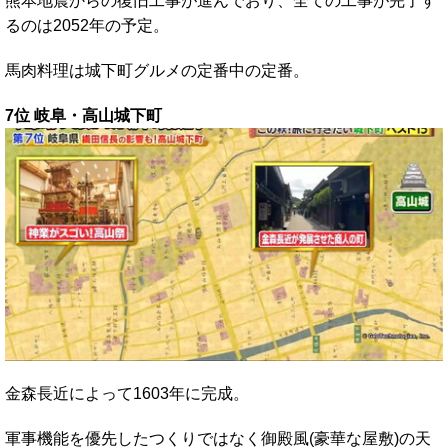
熊本地震からの復旧工事が進んでおり、全ての工事が完了す
るのは2052年の予定。
馬肉料理は城下町グルメの定番中の定番。
7位 岐阜・高山城下町
金森長近によって1603年に完成。
軍事機能を優先したつくりではなく御殿風(豪華な屋敷)の天