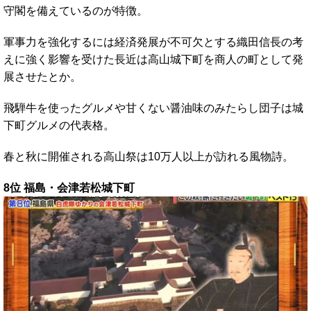
守閣を備えているのが特徴。
軍事力を強化するには経済発展が不可欠とする織田信長の考
えに強く影響を受けた長近は高山城下町を商人の町として発
展させたとか。
飛騨牛を使ったグルメや甘くない醤油味のみたらし団子は城
下町グルメの代表格。
春と秋に開催される高山祭は10万人以上が訪れる風物詩。
8位 福島・会津若松城下町