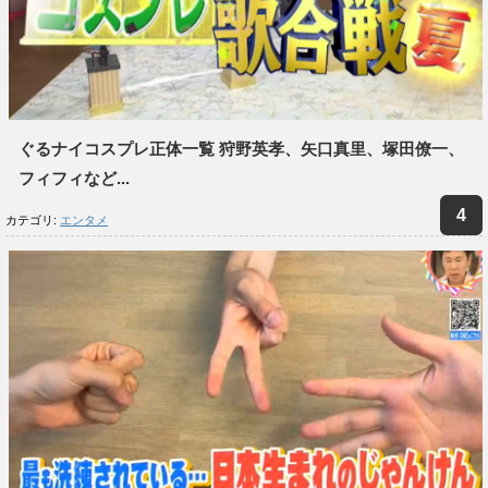
ぐるナイコスプレ正体一覧 狩野英孝、矢口真里、塚田僚一、
フィフィなど...
カテゴリ:
エンタメ