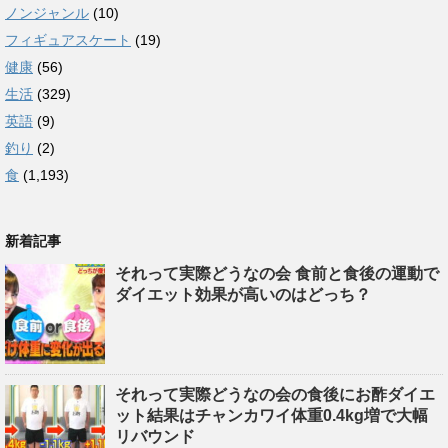
ノンジャンル
(10)
フィギュアスケート
(19)
健康
(56)
生活
(329)
英語
(9)
釣り
(2)
食
(1,193)
新着記事
それって実際どうなの会 食前と食後の運動で
ダイエット効果が高いのはどっち？
それって実際どうなの会の食後にお酢ダイエ
ット結果はチャンカワイ体重0.4kg増で大幅
リバウンド