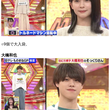
○9個で大入袋。
大橋和也