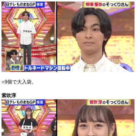
○9個で大入袋。
紫吹淳