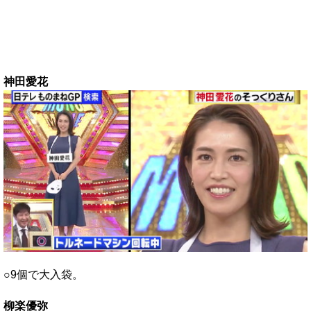
神田愛花
○9個で大入袋。
柳楽優弥