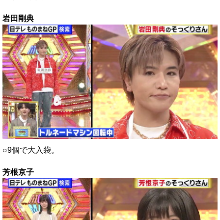
岩田剛典
○9個で大入袋。
芳根京子