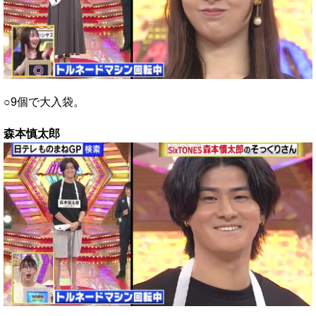
○9個で大入袋。
森本慎太郎