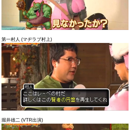
第一村人 (マヂラブ村上)
堀井雄二 (VTR出演)