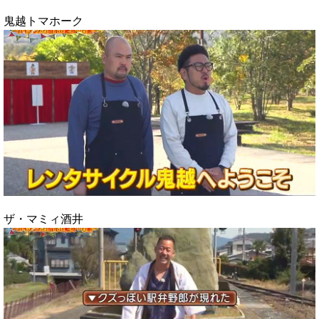
鬼越トマホーク
ザ・マミィ酒井