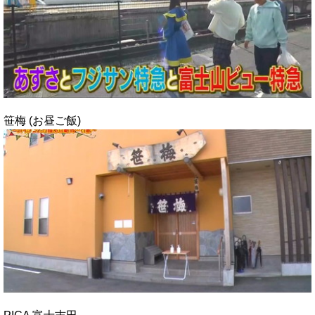
笹梅 (お昼ご飯)