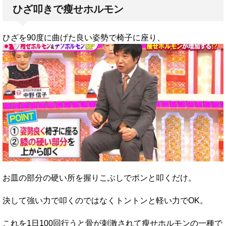
ひざ叩きで瘦せホルモン
ひざを90度に曲げた良い姿勢で椅子に座り、
お皿の部分の硬い所を握りこぶしでポンと叩くだけ。
決して強い力で叩くのではなくトントンと軽い力でOK。
これを1日100回行うと骨が刺激されて瘦せホルモンの一種で