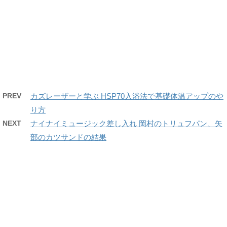
PREV
カズレーザーと学ぶ HSP70入浴法で基礎体温アップのや
り方
NEXT
ナイナイミュージック差し入れ 岡村のトリュフパン、矢
部のカツサンドの結果