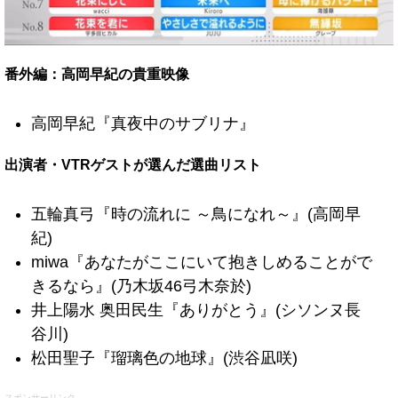
番外編：高岡早紀の貴重映像
高岡早紀『真夜中のサブリナ』
出演者・VTRゲストが選んだ選曲リスト
五輪真弓『時の流れに ～鳥になれ～』(高岡早
紀)
miwa『あなたがここにいて抱きしめることがで
きるなら』(乃木坂46弓木奈於)
井上陽水 奥田民生『ありがとう』(シソンヌ長
谷川)
松田聖子『瑠璃色の地球』(渋谷凪咲)
スポンサーリンク