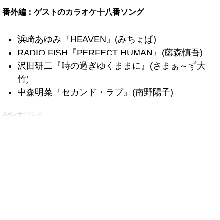
番外編：ゲストのカラオケ十八番ソング
浜崎あゆみ『HEAVEN』(みちょぱ)
RADIO FISH『PERFECT HUMAN』(藤森慎吾)
沢田研二『時の過ぎゆくままに』(さまぁ～ず大
竹)
中森明菜『セカンド・ラブ』(南野陽子)
スポンサーリンク