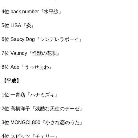
4位 back number『水平線』
5位 LiSA『炎』
6位 Saucy Dog『シンデレラボーイ』
7位 Vaundy『怪獣の花唄』
8位 Ado『うっせぇわ』
【平成】
1位 一青窈『ハナミズキ』
2位 高橋洋子『残酷な天使のテーゼ』
3位 MONGOL800『小さな恋のうた』
4位 スピッツ『チェリー』