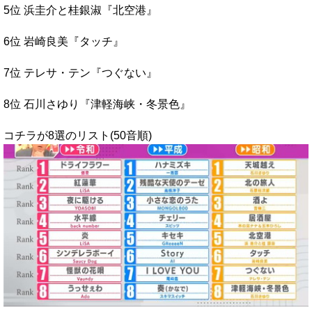
5位 浜圭介と桂銀淑『北空港』
6位 岩崎良美『タッチ』
7位 テレサ・テン『つぐない』
8位 石川さゆり『津軽海峡・冬景色』
コチラが8選のリスト(50音順)