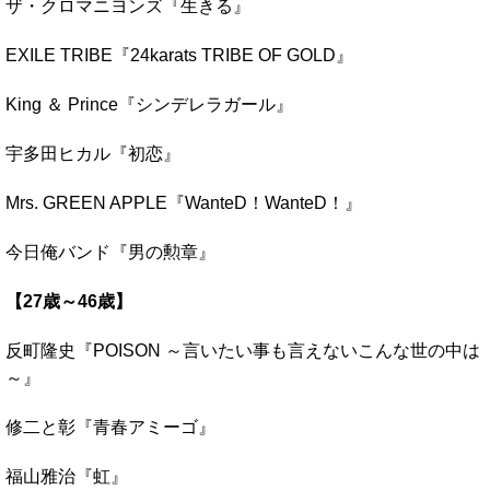
ザ・クロマニヨンズ『生きる』
EXILE TRIBE『24karats TRIBE OF GOLD』
King ＆ Prince『シンデレラガール』
宇多田ヒカル『初恋』
Mrs. GREEN APPLE『WanteD！WanteD！』
今日俺バンド『男の勲章』
【27歳～46歳】
反町隆史『POISON ～言いたい事も言えないこんな世の中は
～』
修二と彰『青春アミーゴ』
福山雅治『虹』