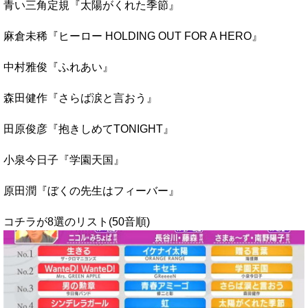
青い三角定規『太陽がくれた季節』
麻倉未稀『ヒーロー HOLDING OUT FOR A HERO』
中村雅俊『ふれあい』
森田健作『さらば涙と言おう』
田原俊彦『抱きしめてTONIGHT』
小泉今日子『学園天国』
原田潤『ぼくの先生はフィーバー』
コチラが8選のリスト(50音順)