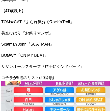
【47歳以上】
TOM★CAT『ふられ気分でRock’n’Roll』
美空ひばり『お祭りマンボ』
Scatman John『SCATMAN』
BOØWY『ON MY BEAT』
サザンオールスターズ『勝手にシンドバッド』
コチラが5選のリスト(50音順)