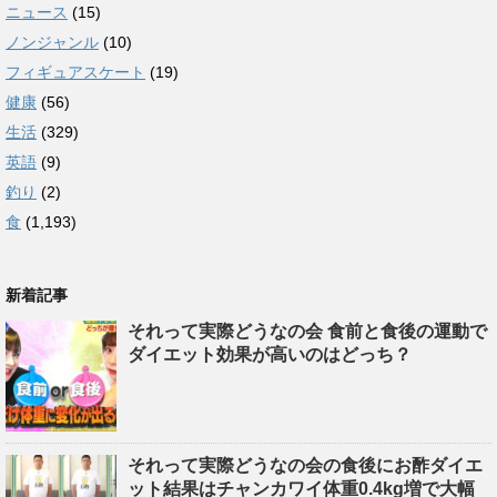
ニュース
(15)
ノンジャンル
(10)
フィギュアスケート
(19)
健康
(56)
生活
(329)
英語
(9)
釣り
(2)
食
(1,193)
新着記事
それって実際どうなの会 食前と食後の運動で
ダイエット効果が高いのはどっち？
それって実際どうなの会の食後にお酢ダイエ
ット結果はチャンカワイ体重0.4kg増で大幅