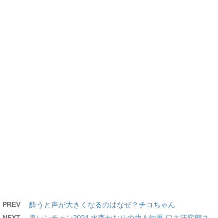
PREV
酔うと声が大きくなるのはなぜ？チコちゃん
NEXT
鬼レンチャン2024 水森かおりの曲＆結果 ワキ汗変態ス