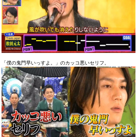
「僕の鬼門早いっすよ。」のカッコ悪いセリフ。