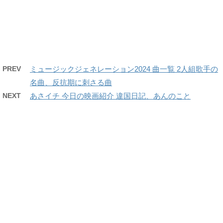
PREV
ミュージックジェネレーション2024 曲一覧 2人組歌手の
名曲、反抗期に刺さる曲
NEXT
あさイチ 今日の映画紹介 違国日記、あんのこと