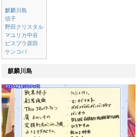
麒麟川島
信子
野田クリスタル
マユリカ中谷
ビスブラ原田
ケンコバ
麒麟川島