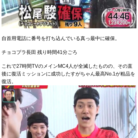
自首用電話に番号を打ち込んでいる真っ最中に確保。
チョコプラ長田 残り時間41分ごろ
これで27時間TVのメインMC4人が全滅したものの、その直
後に復活ミッションに成功したすがちゃん最高No.1が粗品を
復活。