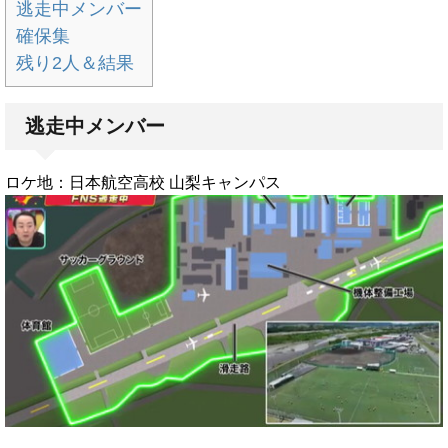
逃走中メンバー
確保集
残り2人＆結果
逃走中メンバー
ロケ地：日本航空高校 山梨キャンパス