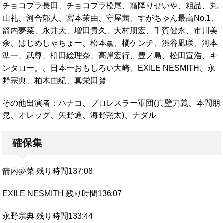
チョコプラ長田、チョコプラ松尾、霜降りせいや、粗品、丸
山礼、河合郁人、宮本茉由、守屋茜、すがちゃん最高No.1、
箭内夢菜、永井大、増田貴久、大村朋宏、千賀健永、市川美
余、はじめしゃちょー、松本薫、橘ケンチ、渋谷凪咲、河本
準一、武尊、枡田絵理奈、高岸宏行、豊ノ島、松田宣浩、キ
ンタロー。、日本一おもしろい大崎、EXILE NESMITH、永
野宗典、柏木由紀、真栄田賢
その他出演者：ハナコ、プロレスラー軍団(真壁刀義、本間朋
晃、オレッグ、矢野通、海野翔太)、ナダル
確保集
箭内夢菜 残り時間137:08
EXILE NESMITH 残り時間136:07
永野宗典 残り時間133:44