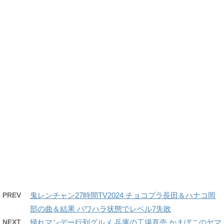
PREV
鬼レンチャン27時間TV2024 チョコプラ長田＆ハナコ岡
部の曲＆結果 パワハラ状態でレベル7失敗
NEXT
帰れマンデー行列グルメ 兵庫の工場直売 かまぼこのヤマ