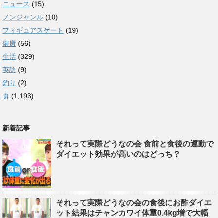
ニュース
(15)
ノンジャンル
(10)
フィギュアスケート
(19)
健康
(56)
生活
(329)
英語
(9)
釣り
(2)
食
(1,193)
新着記事
それって実際どうなの会 食前と食後の運動で
ダイエット効果が高いのはどっち？
それって実際どうなの会の食後にお酢ダイエ
ット結果はチャンカワイ体重0.4kg増で大幅