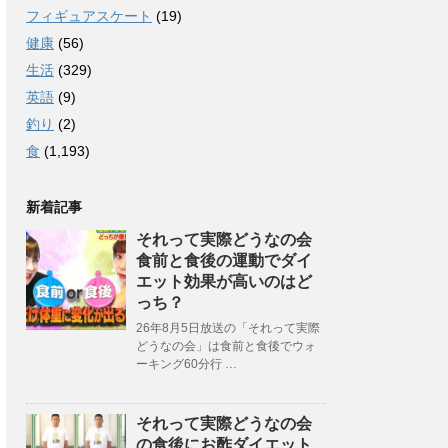
フィギュアスケート
(19)
健康
(56)
生活
(329)
英語
(9)
釣り
(2)
食
(1,193)
新着記事
それって実際どうなの会
食前と食後の運動でダイ
エット効果が高いのはど
っち？
26年8月5日放送の「それって実際
どうなの会」は食前と食後でウォ
ーキング60分行 …
それって実際どうなの会
の食後にお酢ダイエット