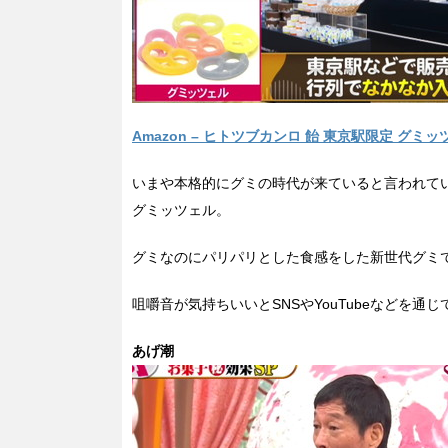
Amazon – ヒトツブカンロ 飴 東京駅限定 グミッ
いまや本格的にグミの時代が来ていると言われて
グミッツェル。
グミなのにパリパリとした食感をした新世代グミ
咀嚼音が気持ちいいとSNSやYouTubeなどを
あげ潮