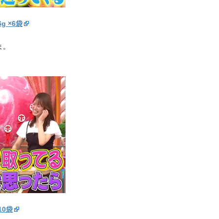
g ×6袋
ま。
10袋