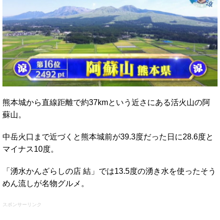
熊本城から直線距離で約37kmという近さにある活火山の阿
蘇山。
中岳火口まで近づくと熊本城前が39.3度だった日に28.6度と
マイナス10度。
「湧水かんざらしの店 結」では13.5度の湧き水を使ったそう
めん流しが名物グルメ。
スポンサーリンク