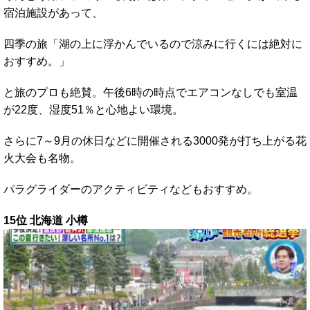
宿泊施設があって、
四季の旅「湖の上に浮かんでいるので涼みに行くには絶対に
おすすめ。」
と旅のプロも絶賛。午後6時の時点でエアコンなしでも室温
が22度、湿度51％と心地よい環境。
さらに7～9月の休日などに開催される3000発が打ち上がる花
火大会も名物。
パラグライダーのアクティビティなどもおすすめ。
15位 北海道 小樽