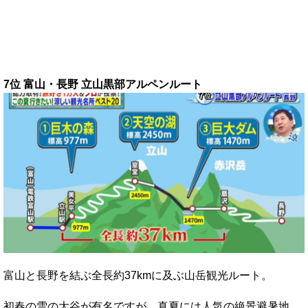
7位 富山・長野 立山黒部アルペンルート
富山と長野を結ぶ全長約37kmに及ぶ山岳観光ルート。
初春の雪の大谷が有名ですが、真夏には人気の絶景避暑地