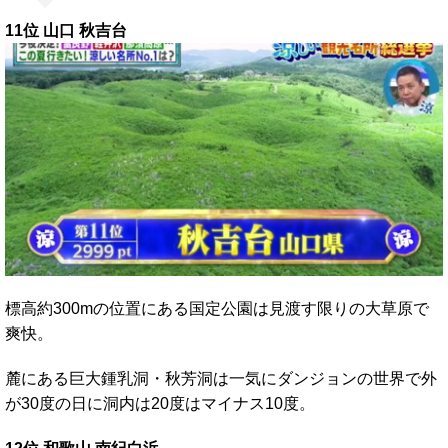
11位 山口 秋吉台
標高約300mの位置にある国定公園は見渡す限りの大草原で
爽快。
麓にある巨大鍾乳洞・秋芳洞は一気にダンジョンの世界で外
が30度の日に洞内は20度はマイナス10度。