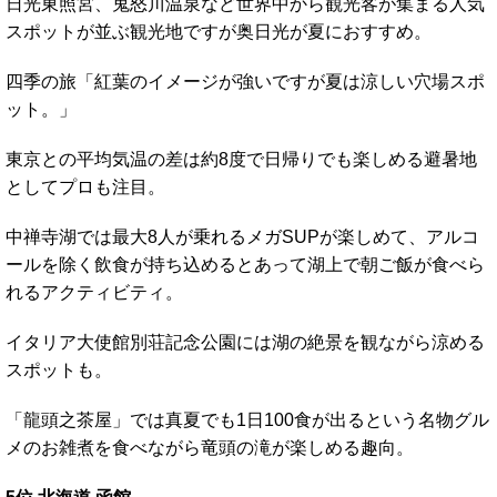
日光東照宮、鬼怒川温泉など世界中から観光客が集まる人気
スポットが並ぶ観光地ですが奥日光が夏におすすめ。
四季の旅「紅葉のイメージが強いですが夏は涼しい穴場スポ
ット。」
東京との平均気温の差は約8度で日帰りでも楽しめる避暑地
としてプロも注目。
中禅寺湖では最大8人が乗れるメガSUPが楽しめて、アルコ
ールを除く飲食が持ち込めるとあって湖上で朝ご飯が食べら
れるアクティビティ。
イタリア大使館別荘記念公園には湖の絶景を観ながら涼める
スポットも。
「龍頭之茶屋」では真夏でも1日100食が出るという名物グル
メのお雑煮を食べながら竜頭の滝が楽しめる趣向。