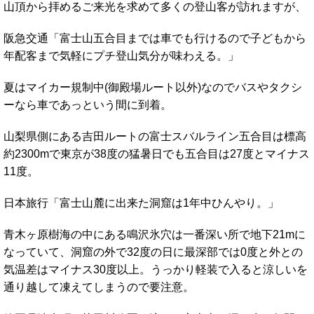
山頂から拝めるご来光を求めて多くの登山客が訪れますが、
阪急交通「富士山五合目までは車でも行けるので子どもから
年配客まで気軽にプチ登山気分が味わえる。」
夏はマイカー規制中(御殿場ルート以外)なのでバスやタクシ
ーなら車であっという間に到着。
山梨県側にある吉田ルートの富士スバルライン五合目は標高
約2300mで東京が38度の猛暑日でも五合目は27度とマイナス
11度。
日本旅行「富士山麓に出来た洞窟は1年中ひんやり。」
青木ヶ原樹海の中にある鳴沢氷穴は一番深い所で地下21mに
なっていて、洞窟の外で32度の日に最深部では0度と外との
気温差はマイナス30度以上。うっかり軽装で入ると涼しいを
通り越して凍えてしまうので要注意。