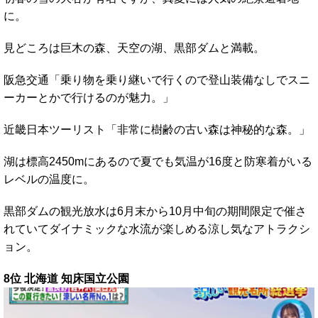
に。
見どころは巨木の森、天空の湖、黒部ダムと満載。
阪急交通「乗り物を乗り継いで行くので登山装備なしでスニ
ーカーとかで行けるのが魅力。」
近畿日本ツーリスト「非常に樹齢の古い森は神秘的な森。」
湖は標高2450mにあるので夏でも気温が16度と防寒着がいる
レベルの温度に。
黒部ダムの観光放水は6月末から10月中旬の期間限定で催さ
れていてダイナミックな水流が楽しめる涼し気なアトラクシ
ョン。
8位 北海道 知床国立公園