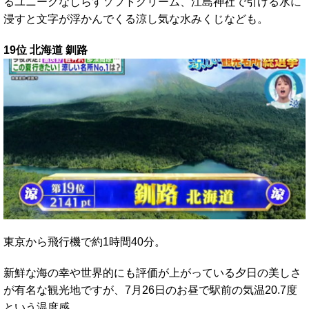
るユニークなしらすソフトクリーム、江島神社で引ける水に
浸すと文字が浮かんでくる涼し気な水みくじなども。
19位 北海道 釧路
東京から飛行機で約1時間40分。
新鮮な海の幸や世界的にも評価が上がっている夕日の美しさ
が有名な観光地ですが、7月26日のお昼で駅前の気温20.7度
という温度感。