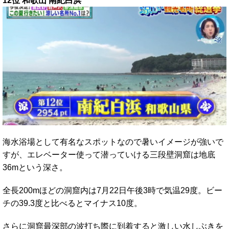
12位 和歌山 南紀白浜
海水浴場として有名なスポットなので暑いイメージが強いで
すが、エレベーター使って潜っていける三段壁洞窟は地底
36mという深さ。
全長200mほどの洞窟内は7月22日午後3時で気温29度。ビー
チの39.3度と比べるとマイナス10度。
さらに洞窟最深部の波打ち際に到着すると激しい水しぶきを