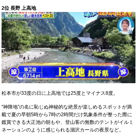
2位 長野 上高地
松本市が33度の日に上高地では25度とマイナス8度。
“神降地”の名に恥じぬ神秘的な絶景が楽しめるスポットが満
載で夏の早朝5時から7時の2時間だけ気象条件が整った際に
鑑賞できる大正池の朝もや、登山客の無数のテントがイルミ
ネーションのように感じられる涸沢カールの夜景など。