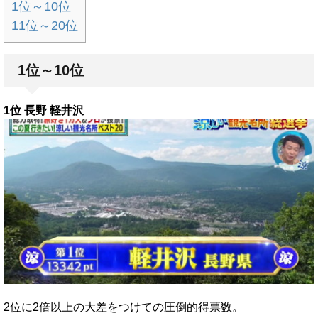
1位～10位
11位～20位
1位～10位
1位 長野 軽井沢
2位に2倍以上の大差をつけての圧倒的得票数。