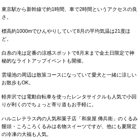
東京駅から新幹線で約1時間、車で2時間というアクセスの良
さ。
標高約1000mでひんやりしていて8月の平均気温は21度ほ
ど。
白糸の滝は定番の涼感スポットで8月末まで金土日限定で神
秘的なライトアップイベントも開催。
雲場池の周辺は散策コースになっていて愛犬と一緒に涼しい
お散歩もOK。
軽井沢では電動自転車を使ったレンタサイクルも人気で小回
りが利くのでちょっと寄り道もお手軽に。
ハルニレテラス内の人気和菓子店「和泉屋 傳兵衛」のくるみ
饅頭・ころころくるみは名物スイーツですが、他にも夏限定
の冷凍の大福も人気。