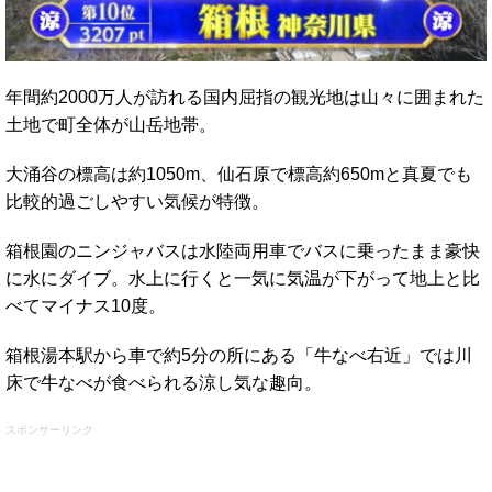
年間約2000万人が訪れる国内屈指の観光地は山々に囲まれた
土地で町全体が山岳地帯。
大涌谷の標高は約1050m、仙石原で標高約650mと真夏でも
比較的過ごしやすい気候が特徴。
箱根園のニンジャバスは水陸両用車でバスに乗ったまま豪快
に水にダイブ。水上に行くと一気に気温が下がって地上と比
べてマイナス10度。
箱根湯本駅から車で約5分の所にある「牛なべ右近」では川
床で牛なべが食べられる涼し気な趣向。
スポンサーリンク