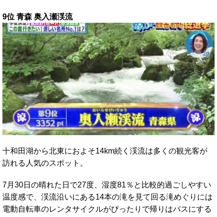
9位 青森 奥入瀬渓流
十和田湖から北東におよそ14km続く渓流は多くの観光客が
訪れる人気のスポット。
7月30日の晴れた日で27度、湿度81％と比較的過ごしやすい
温度感で、渓流沿いにある14本の滝を見て回る滝めぐりには
電動自転車のレンタサイクルがぴったりで帰りはバスにする