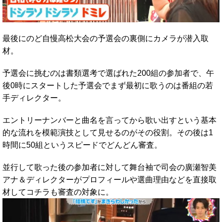
最後にのど自慢高松大会の予選会の裏側にカメラが潜入取
材。
予選会に挑むのは書類選考で選ばれた200組の参加者で、午
後0時にスタートした予選会でまず最初に歌うのは番組の若
手ディレクター。
エントリーナンバーと曲名を言ってから歌い出すという基本
的な流れを模範演技として見せるのがその役割。その後は1
時間に50組というスピードでどんどん審査。
並行して歌った後の参加者に対して舞台袖で司会の廣瀬智美
アナ＆ディレクターがプロフィールや選曲理由などを直接取
材してコチラも審査の対象に。