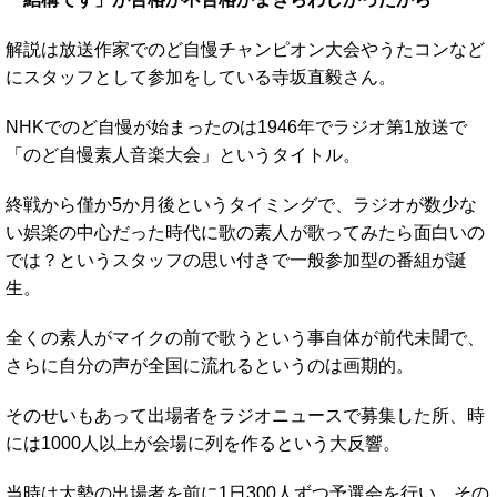
解説は放送作家でのど自慢チャンピオン大会やうたコンなど
にスタッフとして参加をしている寺坂直毅さん。
NHKでのど自慢が始まったのは1946年でラジオ第1放送で
「のど自慢素人音楽大会」というタイトル。
終戦から僅か5か月後というタイミングで、ラジオが数少な
い娯楽の中心だった時代に歌の素人が歌ってみたら面白いの
では？というスタッフの思い付きで一般参加型の番組が誕
生。
全くの素人がマイクの前で歌うという事自体が前代未聞で、
さらに自分の声が全国に流れるというのは画期的。
そのせいもあって出場者をラジオニュースで募集した所、時
には1000人以上が会場に列を作るという大反響。
当時は大勢の出場者を前に1日300人ずつ予選会を行い、その