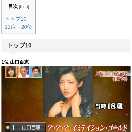
目次
[
hide
]
トップ10
11位～20位
トップ10
1位 山口百恵