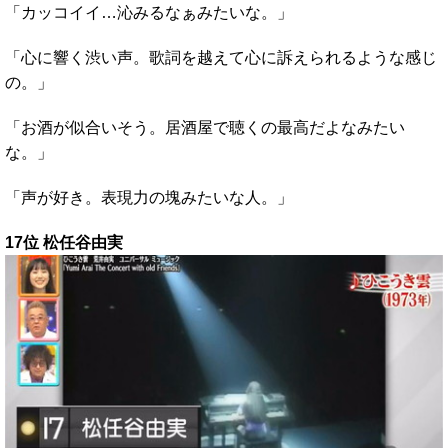
「カッコイイ…沁みるなぁみたいな。」
「心に響く渋い声。歌詞を越えて心に訴えられるような感じ
の。」
「お酒が似合いそう。居酒屋で聴くの最高だよなみたい
な。」
「声が好き。表現力の塊みたいな人。」
17位 松任谷由実