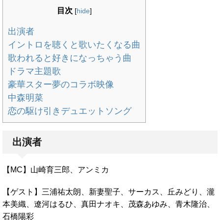
目次
[
hide
]
出演者
イントロを聴くと歌いたくなる曲
歌われると好きになっちゃう曲
ドラマ主題歌
豪華スター夢のコラボ映像
中森明菜
恋の駆け引きデュエットソング
出演者
【MC】山崎育三郎、アンミカ
【ゲスト】三浦祐太朗、新妻聖子、サーカス、丘みどり、瀧
本美織、遼河はるひ、真田ナオキ、茂森あゆみ、青木隆治、
石橋陽彩