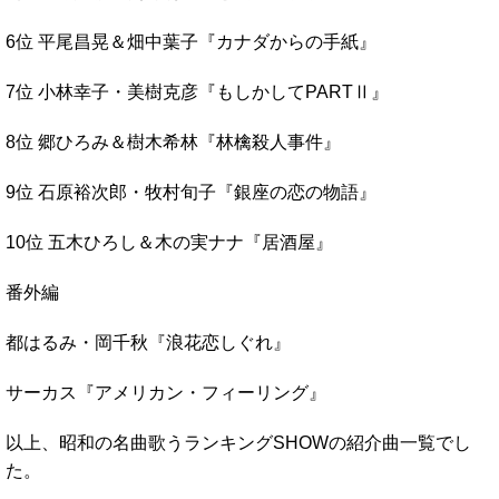
6位 平尾昌晃＆畑中葉子『カナダからの手紙』
7位 小林幸子・美樹克彦『もしかしてPARTⅡ』
8位 郷ひろみ＆樹木希林『林檎殺人事件』
9位 石原裕次郎・牧村旬子『銀座の恋の物語』
10位 五木ひろし＆木の実ナナ『居酒屋』
番外編
都はるみ・岡千秋『浪花恋しぐれ』
サーカス『アメリカン・フィーリング』
以上、昭和の名曲歌うランキングSHOWの紹介曲一覧でし
た。