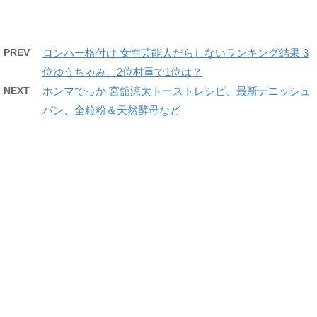
PREV
ロンハー格付け 女性芸能人だらしないランキング結果 3
位ゆうちゃみ、2位村重で1位は？
NEXT
ホンマでっか 宮舘涼太トーストレシピ、最新デニッシュ
パン、全粒粉＆天然酵母など