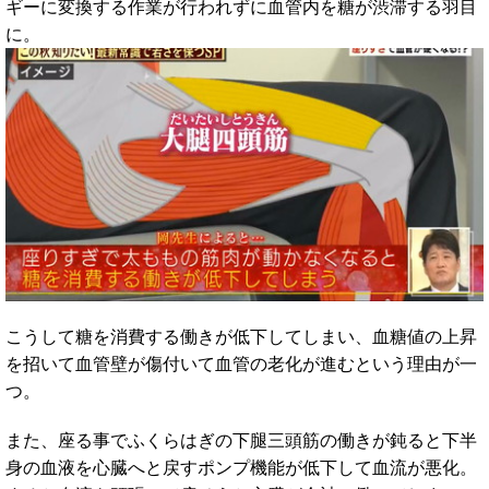
ギーに変換する作業が行われずに血管内を糖が渋滞する羽目
に。
こうして糖を消費する働きが低下してしまい、血糖値の上昇
を招いて血管壁が傷付いて血管の老化が進むという理由が一
つ。
また、座る事でふくらはぎの下腿三頭筋の働きが鈍ると下半
身の血液を心臓へと戻すポンプ機能が低下して血流が悪化。