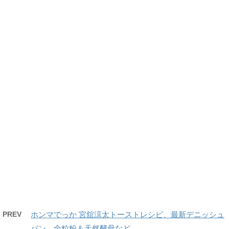
PREV
ホンマでっか 宮舘涼太トーストレシピ、最新デニッシュ
パン、全粒粉＆天然酵母など