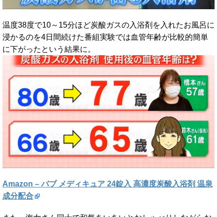
温度38度で10～15分ほど炭酸ガスの入浴剤を入れたお風呂に
浸かるのを4日間続けた番組実験では血管年齢が比較的簡単
に下がったという結果に。
Amazon – バブ メディキュア 24錠入 高濃度炭酸入浴剤 温泉
成分配合