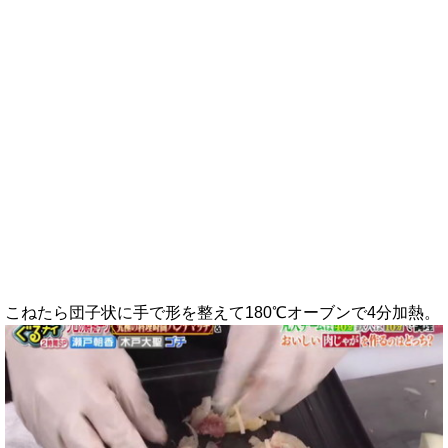
こねたら団子状に手で形を整えて180℃オーブンで4分加熱。