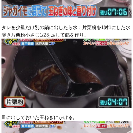
タレを少量だけ別の鍋に出したら水：片栗粉を1対1にした水
溶き片栗粉小さじ1/2を足して餡を作り、
皿に出しておいた玉ねぎにかける。