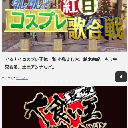
ぐるナイコスプレ正体一覧 小島よしお、柏木由紀、もう中、
森香澄、土屋アンナなど...
カテゴリ:
エンタメ