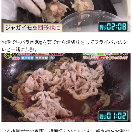
お湯で牛バラ肉80gを茹でたら湯切りをしてフライパンのタ
レと一緒に加熱。
ごく少量ずつの春雨、超細切りのにんじん、絹さやをお湯で