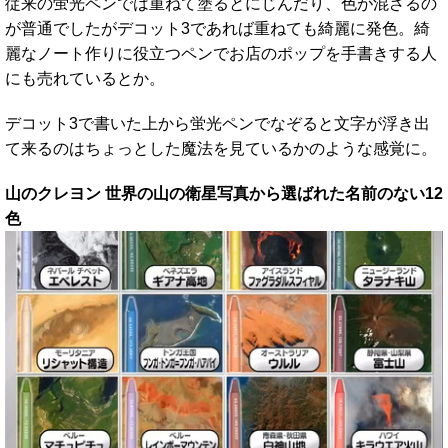
従来の蛍光ペンでは重ねて塗るとにじんだり、色が混ざるの
が普通でしたがデコット3であれば重ねても綺麗に発色。綺
麗なノート作りに役立つペンでお店のポップを手書きする人
にも売れているとか。
デコット3で書いた上から蛍光ペンでなぞると文字が浮き出
て来るのはちょっとした魔法を見ているかのような感覚に。
山のクレヨン 世界の山の衛星写真から選ばれた名前のない12
色