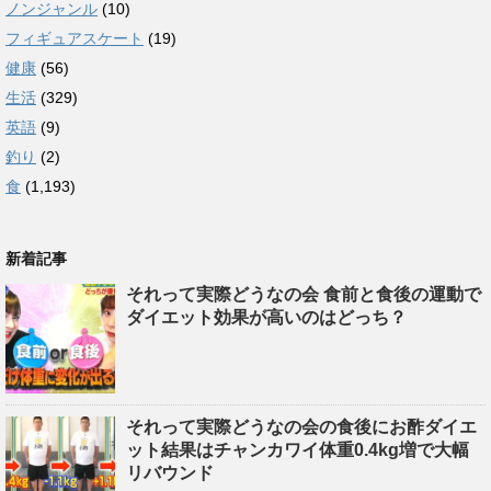
ノンジャンル
(10)
フィギュアスケート
(19)
健康
(56)
生活
(329)
英語
(9)
釣り
(2)
食
(1,193)
新着記事
それって実際どうなの会 食前と食後の運動で
ダイエット効果が高いのはどっち？
それって実際どうなの会の食後にお酢ダイエ
ット結果はチャンカワイ体重0.4kg増で大幅
リバウンド