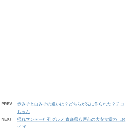
PREV
赤みそと白みその違いは？どちらが先に作られた？チコ
ちゃん
NEXT
帰れマンデー行列グルメ 青森県八戸市の大安食堂のしお
てば