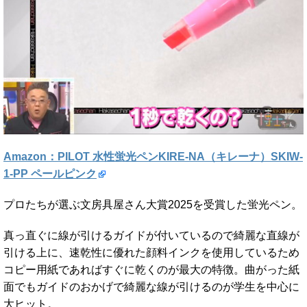
Amazon：PILOT 水性蛍光ペンKIRE-NA（キレーナ）SKIW-
1-PP ペールピンク
プロたちが選ぶ文房具屋さん大賞2025を受賞した蛍光ペン。
真っ直ぐに線が引けるガイドが付いているので綺麗な直線が
引ける上に、速乾性に優れた顔料インクを使用しているため
コピー用紙であればすぐに乾くのが最大の特徴。曲がった紙
面でもガイドのおかげで綺麗な線が引けるのが学生を中心に
大ヒット。