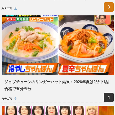
カテゴリ:
食
ジョブチューンのリンガーハット結果：2026年夏は2品中1品
合格で五分五分...
カテゴリ:
食