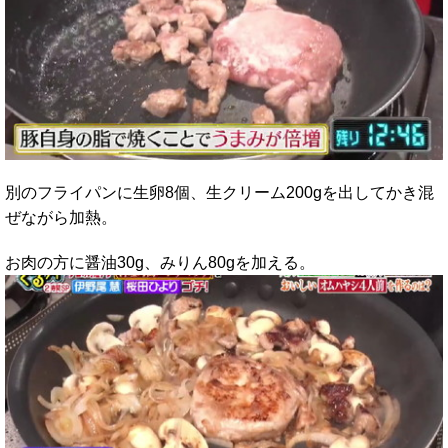
別のフライパンに生卵8個、生クリーム200gを出してかき混
ぜながら加熱。
お肉の方に醤油30g、みりん80gを加える。