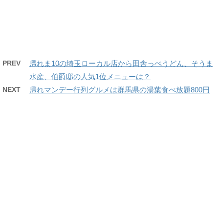
PREV
帰れま10の埼玉ローカル店から田舎っぺうどん、そうま
水産、伯爵邸の人気1位メニューは？
NEXT
帰れマンデー行列グルメは群馬県の湯葉食べ放題800円