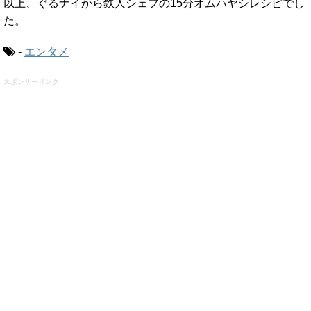
以上、ぐるナイから鉄人シェフの15分オムハヤシレシピでし
た。
-
エンタメ
スポンサーリンク