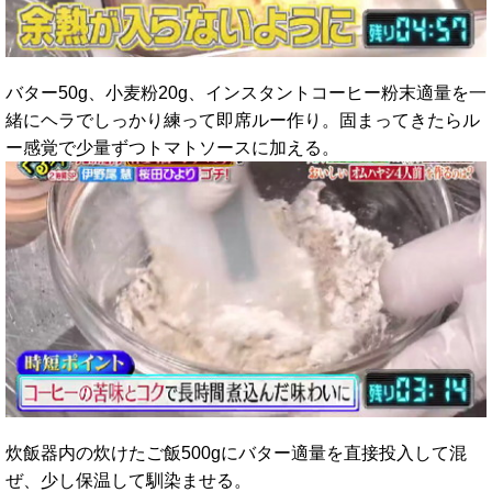
バター50g、小麦粉20g、インスタントコーヒー粉末適量を一
緒にヘラでしっかり練って即席ルー作り。固まってきたらル
ー感覚で少量ずつトマトソースに加える。
炊飯器内の炊けたご飯500gにバター適量を直接投入して混
ぜ、少し保温して馴染ませる。