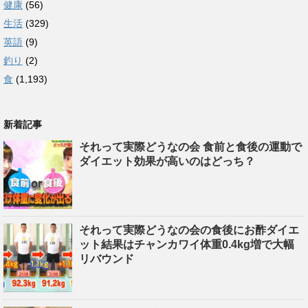
健康
(56)
生活
(329)
英語
(9)
釣り
(2)
食
(1,193)
新着記事
それって実際どうなの会 食前と食後の運動で
ダイエット効果が高いのはどっち？
それって実際どうなの会の食後にお酢ダイエ
ット結果はチャンカワイ体重0.4kg増で大幅
リバウンド