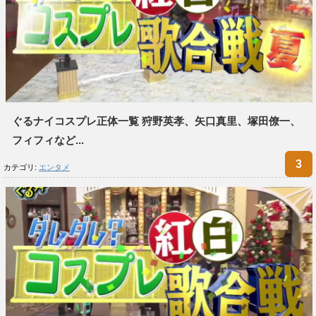
ぐるナイコスプレ正体一覧 狩野英孝、矢口真里、塚田僚一、
フィフィなど...
カテゴリ:
エンタメ