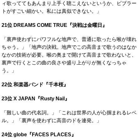
ィ歌っててもあんまり上手く聴こえないというか、ビブラー
トがすごい細かい。私には真似できない。」
21位 DREAMS COME TRUE『決戦は金曜日』
「裏声使わずにパワフルな地声で、普通に歌ったら喉が壊れ
ちゃう。」「地声の決戦。地声でこの高音まで歌うのはなか
なかの技術が必要。喉の奥まで開けて高音まで歌わないと、
裏声で行くとこの曲の良さや盛り上がりが無くなっちゃ
う。」
22位 和楽器バンド『千本桜』
23位 X JAPAN『Rusty Nail』
「難しい曲の代名詞。」「これは世界の人が心掴まれるレベ
ル。」「裏声を使わずに高音のドを連発。」
24位 globe『FACES PLACES』