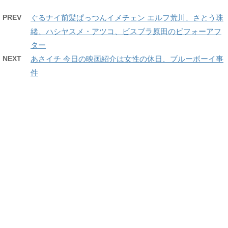
PREV
ぐるナイ前髪ぱっつんイメチェン エルフ荒川、さとう珠
緒、ハシヤスメ・アツコ、ビスブラ原田のビフォーアフ
ター
NEXT
あさイチ 今日の映画紹介は女性の休日、ブルーボーイ事
件