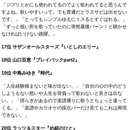
「ジブリとかにも使われてるのでよく歌われてると思うんで
すよね。歌いやすいって。でも普通だとラスサビは出せない
です。」「とってもシンプルゆえにミスるとすぐばれる。」
「ずっと低い所を歌っていたのに突然最後パーン！と聴かせ
なければいけない跳躍。」
17位 サザンオールスターズ『いとしのエリー』
18位 山口百恵『プレイバックpart2』
19位 中島みゆき『時代』
「人生経験積まないと味が出ない。」「自分の心の中のどう
しようもない想いや人生を背負って歌わないと良さは出な
い。」「揺らぎがあるので楽譜通りに歌うとちょっと違って
くる。」「楽譜やカラオケの採点バーだけ見てもこれは再現
できない。」
20位 ラッツ＆スター『め組のひと』