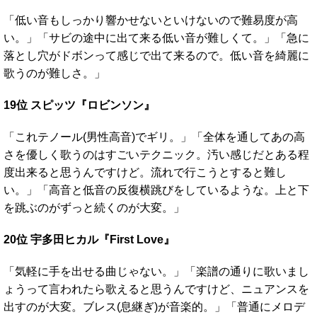
「低い音もしっかり響かせないといけないので難易度が高
い。」「サビの途中に出て来る低い音が難しくて。」「急に
落とし穴がドボンって感じで出て来るので。低い音を綺麗に
歌うのが難しさ。」
19位 スピッツ『ロビンソン』
「これテノール(男性高音)でギリ。」「全体を通してあの高
さを優しく歌うのはすごいテクニック。汚い感じだとある程
度出来ると思うんですけど。流れで行こうとすると難し
い。」「高音と低音の反復横跳びをしているような。上と下
を跳ぶのがずっと続くのが大変。」
20位 宇多田ヒカル『First Love』
「気軽に手を出せる曲じゃない。」「楽譜の通りに歌いまし
ょうって言われたら歌えると思うんですけど、ニュアンスを
出すのが大変。ブレス(息継ぎ)が音楽的。」「普通にメロデ