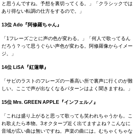
と思うんですね。予想を裏切ってくる。」「クラシックでは
あり得ない転調の仕方をするので。」
13位 Ado『阿修羅ちゃん』
「1フレーズごとに声の色が変わる。」「何人で歌ってるん
だろう？って思うぐらい声色が変わる。阿修羅像からイメー
ジ。」
14位 LiSA『紅蓮華』
「サビのラストのフレーズの一番高い所で裏声に行くのが難
しい。ここで声が出なくなるパターンはよく聞きますね。」
15位 Mrs. GREEN APPLE『インフェルノ』
「これは盛り上がると思って歌っても笑われちゃうかも。こ
れ歌えたら本物。3オクターブ近く出てますよね？こんなに
音域が広い曲は無いですね。声楽の曲には。むちゃくちゃな