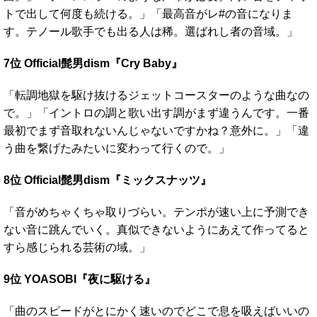
トで出して何度も続ける。」「最高音がレ#の音になりま
す。テノール歌手でも出る人は稀。選ばれし者の音域。」
7位 Official髭男dism『Cry Baby』
「転調地獄を駆け抜けるジェットコースターのような曲なの
で。」「イントロの調と歌い出す調がまず違うんです。一番
最初でまず音取れないんじゃないですかね？意外に。」「違
う曲を繋げたみたいに変わって行くので。」
8位 Official髭男dism『ミックスナッツ』
「音がめちゃくちゃ取りづらい。テンポが速い上に予測でき
ない音に跳んでいく。真似できないようにあえて作ってると
すら感じられる芸術の域。」
9位 YOASOBI『夜に駆ける』
「曲のスピードがとにかく速いのでどこで息を吸えばいいの