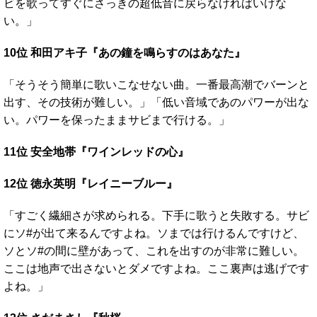
ビを歌ってすぐにさっきの超低音に戻らなければいけな
い。」
10位 和田アキ子『あの鐘を鳴らすのはあなた』
「そうそう簡単に歌いこなせない曲。一番最高潮でバーンと
出す、その技術が難しい。」「低い音域であのパワーが出な
い。パワーを保ったままサビまで行ける。」
11位 安全地帯『ワインレッドの心』
12位 徳永英明『レイニーブルー』
「すごく繊細さが求められる。下手に歌うと失敗する。サビ
にソ#が出て来るんですよね。ソまでは行けるんですけど、
ソとソ#の間に壁があって、これを出すのが非常に難しい。
ここは地声で出さないとダメですよね。ここ裏声は逃げです
よね。」