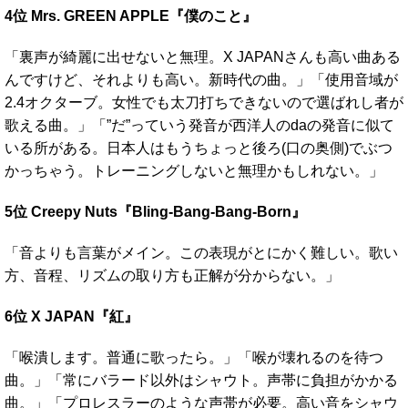
4位 Mrs. GREEN APPLE『僕のこと』
「裏声が綺麗に出せないと無理。X JAPANさんも高い曲ある
んですけど、それよりも高い。新時代の曲。」「使用音域が
2.4オクターブ。女性でも太刀打ちできないので選ばれし者が
歌える曲。」「”だ”っていう発音が西洋人のdaの発音に似て
いる所がある。日本人はもうちょっと後ろ(口の奥側)でぶつ
かっちゃう。トレーニングしないと無理かもしれない。」
5位 Creepy Nuts『Bling-Bang-Bang-Born』
「音よりも言葉がメイン。この表現がとにかく難しい。歌い
方、音程、リズムの取り方も正解が分からない。」
6位 X JAPAN『紅』
「喉潰します。普通に歌ったら。」「喉が壊れるのを待つ
曲。」「常にバラード以外はシャウト。声帯に負担がかかる
曲。」「プロレスラーのような声帯が必要。高い音をシャウ