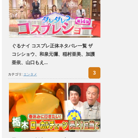
ぐるナイ コスプレ正体ネタバレ一覧 ザ
コシショウ、和泉元彌、稲村亜美、加護
亜依、山口もえ...
カテゴリ:
エンタメ