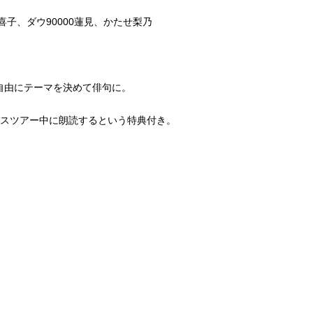
子、ダウ90000蓮見、かたせ梨乃
自由にテーマを決めて俳句に。
バスツアー中に朗読するという特典付き。