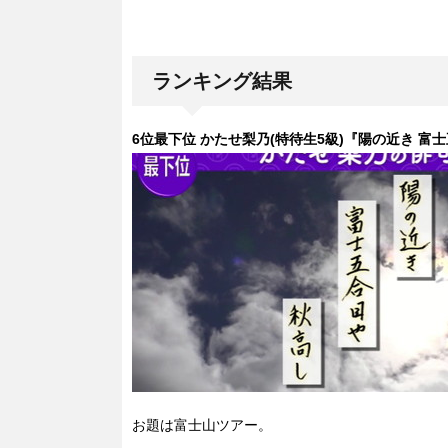
ランキング結果
6位最下位 かたせ梨乃(特待生5級)『陽の近き 富
お題は富士山ツアー。