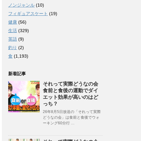
ノンジャンル
(10)
フィギュアスケート
(19)
健康
(56)
生活
(329)
英語
(9)
釣り
(2)
食
(1,193)
新着記事
それって実際どうなの会
食前と食後の運動でダイ
エット効果が高いのはど
っち？
26年8月5日放送の「それって実際
どうなの会」は食前と食後でウォ
ーキング60分行 …