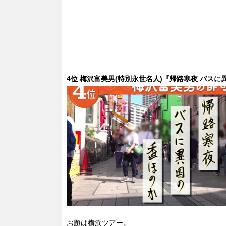
4位 梅沢富美男(特別永世名人)『帰路寒夜 バスに
お題は横浜ツアー。