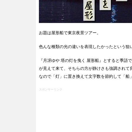
お題は屋形船で東京夜景ツアー。
色んな種類の光の違いを表現したかったという狙
『月冴ゆや 塔の灯を曳く 屋形船』とすると季語
が見えて来て、そちらの方が静けさも強調されて
なので「灯」に置き換えて文字数を節約して「船
スポンサーリンク