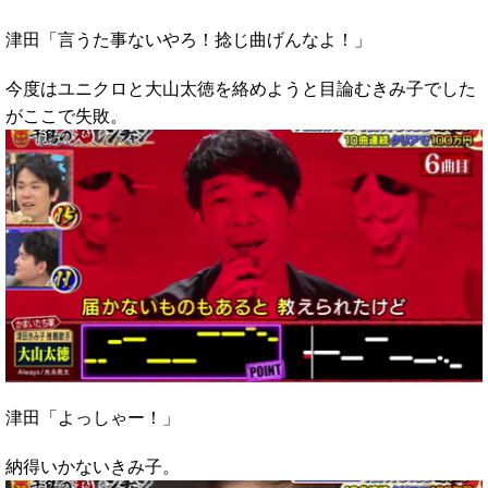
津田「言うた事ないやろ！捻じ曲げんなよ！」
今度はユニクロと大山太徳を絡めようと目論むきみ子でした
がここで失敗。
津田「よっしゃー！」
納得いかないきみ子。