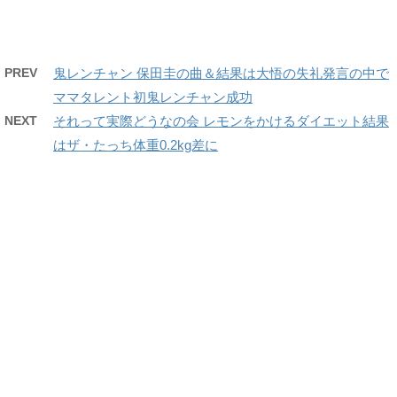
PREV
鬼レンチャン 保田圭の曲＆結果は大悟の失礼発言の中で
ママタレント初鬼レンチャン成功
NEXT
それって実際どうなの会 レモンをかけるダイエット結果
はザ・たっち体重0.2kg差に