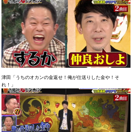
津田「うちのオカンの金返せ！俺が仕送りした金や！そ
れ！」