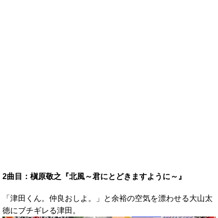
2曲目：槇原敬之『北風～君にとどきますように～』
「津田くん。仲良おしよ。」と余裕の空気を漂わせる大山太
徳にブチギレる津田。