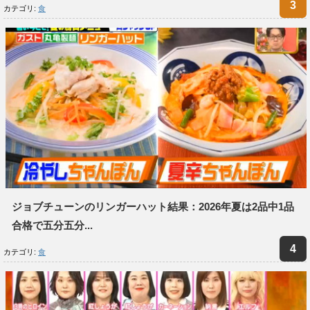
カテゴリ:
食
ジョブチューンのリンガーハット結果：2026年夏は2品中1品
合格で五分五分...
カテゴリ:
食